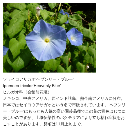
ソライロアサガオ‘ヘブンリー・ブルー’
Ipomoea tricolor‘Heavenly Blue’
ヒルガオ科（会館前花壇）
メキシコ、中央アメリカ、西インド諸島、熱帯南アメリカに分布。
日本ではセイヨウアサガオという名で市販されています。‘ヘブンリ
ー・ブルー’はもっとも人気の高い園芸品種でこの花の青色はじつに
美しいのですが、土壌伝染性のバクテリアにより立ち枯れ症状をお
こすことがあります。見頃は11月上旬まで。