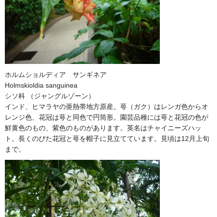
ホルムショルディア サンギネア
Holmskioldia sanguinea
シソ科 （ジャングルゾーン）
インド、ヒマラヤの亜熱帯地方原産。萼（ガク）はレンガ色からオ
レンジ色、花冠は萼と同色で円筒形。園芸品種には萼と花冠の色が
鮮黄色のもの、紫色のものがあります。英名はチャイニーズハッ
ト。長くのびた花冠と萼を帽子に見立てています。見頃は12月上旬
まで。