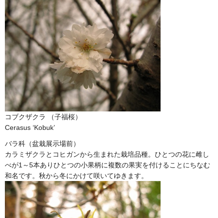
コブクザクラ （子福桜）
Cerasus ‘Kobuk’
バラ科（盆栽展示場前）
カラミザクラとコヒガンから生まれた栽培品種。ひとつの花に雌し
べが1～5本ありひとつの小果柄に複数の果実を付けることにちなむ
和名です。秋から冬にかけて咲いてゆきます。