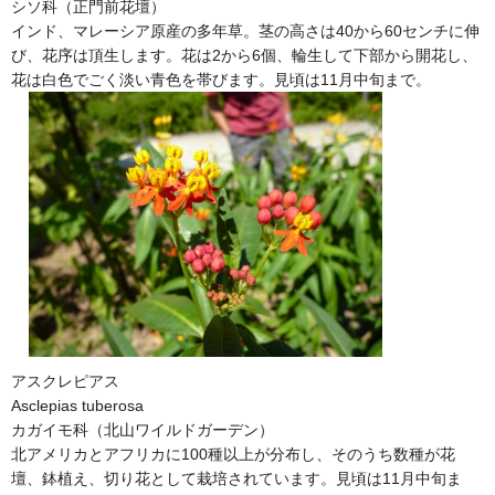
シソ科（正門前花壇）
インド、マレーシア原産の多年草。茎の高さは40から60センチに伸
び、花序は頂生します。花は2から6個、輪生して下部から開花し、
花は白色でごく淡い青色を帯びます。見頃は11月中旬まで。
アスクレピアス
Asclepias tuberosa
カガイモ科（北山ワイルドガーデン）
北アメリカとアフリカに100種以上が分布し、そのうち数種が花
壇、鉢植え、切り花として栽培されています。見頃は11月中旬ま