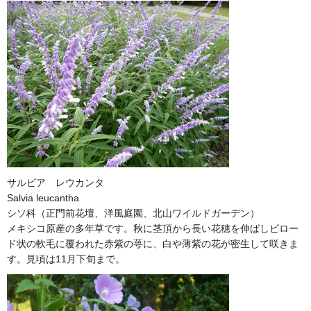
サルビア レウカンタ
Salvia leucantha
シソ科（正門前花壇、洋風庭園、北山ワイルドガーデン）
メキシコ原産の多年草です。秋に茎頂から長い花穂を伸ばしビロー
ド状の軟毛に覆われた赤紫の萼に、白や薄紫の花が密生して咲きま
す。見頃は11月下旬まで。