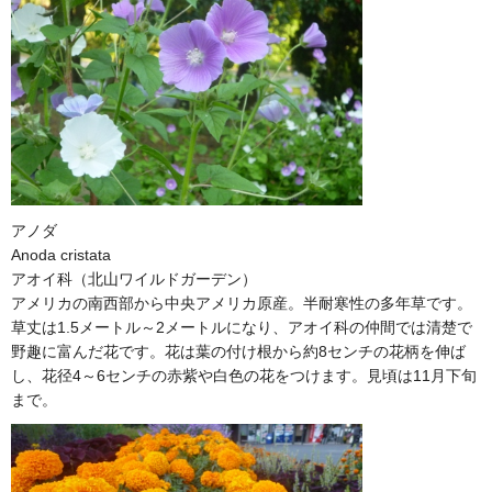
アノダ
Anoda cristata
アオイ科（北山ワイルドガーデン）
アメリカの南西部から中央アメリカ原産。半耐寒性の多年草です。
草丈は1.5メートル～2メートルになり、アオイ科の仲間では清楚で
野趣に富んだ花です。花は葉の付け根から約8センチの花柄を伸ば
し、花径4～6センチの赤紫や白色の花をつけます。見頃は11月下旬
まで。