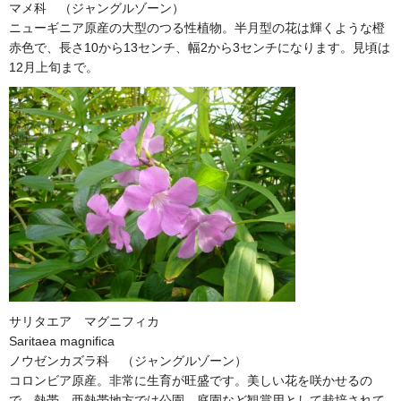
マメ科 （ジャングルゾーン）
ニューギニア原産の大型のつる性植物。半月型の花は輝くような橙
赤色で、長さ10から13センチ、幅2から3センチになります。見頃は
12月上旬まで。
サリタエア マグニフィカ
Saritaea magnifica
ノウゼンカズラ科 （ジャングルゾーン）
コロンビア原産。非常に生育が旺盛です。美しい花を咲かせるの
で、熱帯、亜熱帯地方では公園、庭園など観賞用として栽培されて