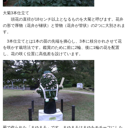
大菊3本仕立て
頭花の直径が18センチ以上となるものを大菊と呼びます。花弁
の形で厚物（花弁が樋状）と管物（花弁が管状）の2つに大別されま
す。
3本仕立てとは1本の苗の先端を摘心し、3本に枝分かれさせて花
を咲かす栽培法です。鑑賞のために前に2輪、後に1輪の花を配置
し、花の咲く位置に高低差を設けています。
菊で作られた「まゆまろ」です。まゆまろはまゆをモチーフにした