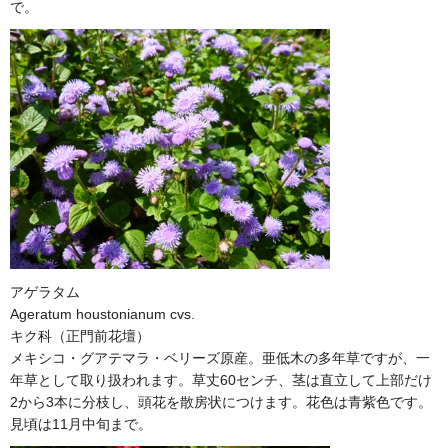
で。
アゲラタム
Ageratum houstonianum cvs.
キク科（正門前花壇）
メキシコ・グアテマラ・ベリーズ原産。亜低木の多年草ですが、一
年草として取り扱われます。草丈60センチ、茎は直立して上部だけ
2から3本に分枝し、頭花を散房状につけます。花色は青紫色です。
見頃は11月中旬まで。