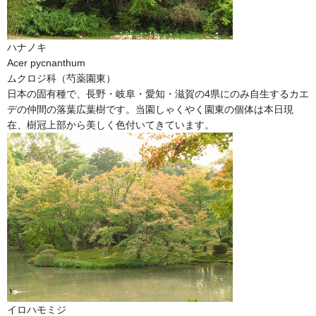
ハナノキ
Acer pycnanthum
ムクロジ科（芍薬園東）
日本の固有種で、長野・岐阜・愛知・滋賀の4県にのみ自生するカエ
デの仲間の落葉広葉樹です。当園しゃくやく園東の個体は本日現
在、樹冠上部から美しく色付いてきています。
イロハモミジ