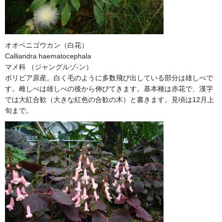
オオベニゴウカン（白花）
Calliandra haematocephala
マメ科 （ジャングルゾ-ン）
ボリビア原産。白く毛のように多数飛び出している部分は雄しべで
す。雌しべは雄しべの後から伸びてきます。基本種は赤花で、漢字
では大紅合歓（大きな紅色の合歓の木）と書きます。見頃は12月上
旬まで。