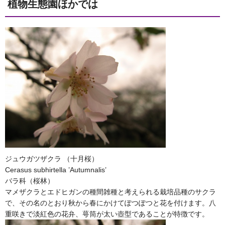
植物生態園ほかでは
ジュウガツザクラ （十月桜）
Cerasus subhirtella ’Autumnalis’
バラ科（桜林）
マメザクラとエドヒガンの種間雑種と考えられる栽培品種のサクラ
で、その名のとおり秋から春にかけてぽつぽつと花を付けます。八
重咲きで淡紅色の花弁、萼筒が太い壺型であることが特徴です。