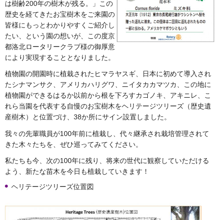
は樹齢200年の樹木が残る。」この
歴史を経てきたお宝樹木をご来園の
皆様にもっとわかりやすくご紹介し
たい、という園の想いが、この度京
都洛北ロータリークラブ様の御厚意
により実現することとなりました。
植物園の開園時に植栽されたヒマラヤスギ、日本に初めて導入され
たシナマンサク、アメリカハリグワ、ニイタカカマツカ、この地に
植物園ができるはるか以前から根を下ろすカゴノキ、アキニレ、こ
れら当園を代表する自慢のお宝樹木をヘリテージツリーズ（歴史遺
産樹木）と位置づけ、38か所にサイン設置しました。
我々の先輩職員が100年前に植栽し、代々継承され栽培管理されて
きた木々たちを、ぜひ巡ってみてください。
私たちも今、次の100年に残り、将来の世代に観察していただける
よう、新たな苗木を今日も植栽していきます！
ヘリテージツリーズ位置図