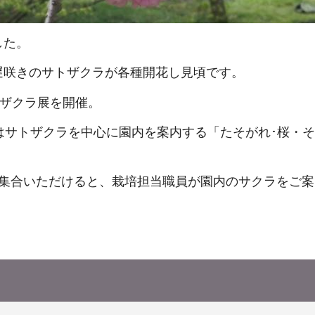
した。
遅咲きのサトザクラが各種開花し見頃です。
トザクラ展を開催。
はサトザクラを中心に園内を案内する「たそがれ･桜・
に集合いただけると、栽培担当職員が園内のサクラをご案