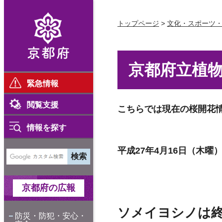
京都府
トップページ
>
文化・スポーツ
京都府立植物園
緊急情報
閲覧支援
こちらでは現在の桜開花
情報を探す
平成27年4月16日（木曜
京都府の広報
ソメイヨシノは
防災・防犯・安心・