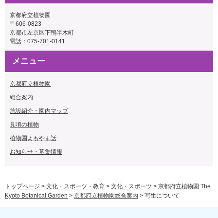
京都府立植物園
〒606-0823
京都市左京区下鴨半木町
電話：
075-701-0141
メニュー
京都府立植物園
総合案内
施設紹介・園内マップ
見頃の植物
植物園よもやま話
お知らせ・募集情報
トップページ
>
文化・スポーツ・教育
>
文化・スポーツ
>
京都府立植物園 The
Kyoto Botanical Garden
>
京都府立植物園総合案内
> 写生について