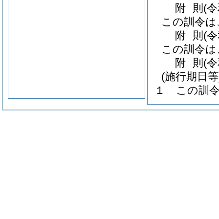
附
則
(
この訓令は
附
則
(
この訓令は
附
則
(
(施行期日等
１
この訓