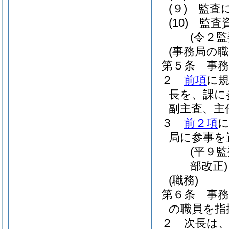
(９)
監査
(10)
監査
(令２
(事務局の職
第５条
事
２
前項
に
長を、課に
副主査、主
３
前２項
局に参事を
(平９
部改正)
(職務)
第６条
事
の職員を指
２
次長は