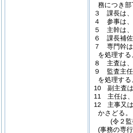
務につき部
３
課長は
４
参事は
５
主幹は
６
課長補
７
専門幹
を処理する
８
主査は
９
監査主
を処理する
10
副主査
11
主任は
12
主事又
かさどる。
(令２
(事務の専行