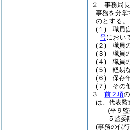
２
事務局
事務を分掌
のとする。
(１)
職員
号
におい
(２)
職員
(３)
職員
(４)
職員
(５)
軽易
(６)
保存
(７)
その
３
前２項
は、代表監
(平９
５監委
(事務の代行