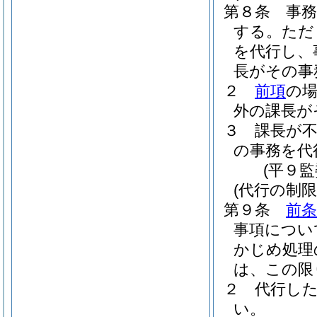
第８条
事
する。
ただ
を代行し、
長がその事
２
前項
の
外の課長が
３
課長が
の事務を代
(平９
(代行の制限
第９条
前条
事項につい
かじめ処理
は、この限
２
代行し
い。