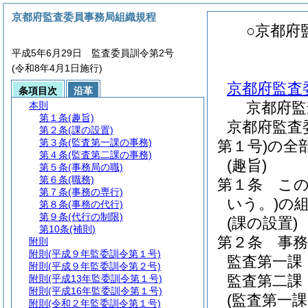
京都府監査委員事務局組織規程
○京都府
平成5年6月29日 監査委員訓令第2号
(令和8年4月1日施行)
京都府監査
条項目次
沿革
京都府監
本則
第１条
(趣旨)
京都府監査
第２条
(課の設置)
第３条
(監査第一課の事務)
第１号)の全
第４条
(監査第二課の事務)
(趣旨)
第５条
(事務局の職)
第６条
(職務)
第１条
こ
第７条
(事務の専行)
いう。)
の
第８条
(事務の代行)
第９条
(代行の制限)
(課の設置)
第10条
(補則)
第２条
事
附則
附則
(平成９年監委訓令第１号)
監査第一課
附則
(平成９年監委訓令第２号)
監査第二課
附則
(平成13年監委訓令第１号)
附則
(平成16年監委訓令第１号)
(監査第一課
附則
(令和２年監委訓令第１号)