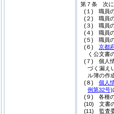
第７条
次
(１)
職員
(２)
職員
(３)
職員
(４)
職員
(５)
職員
(６)
京都
く公文書
(７)
個人
づく漏え
ル簿の作
(８)
個人
例第32号)
(９)
各種
(10)
文書
(11)
監査