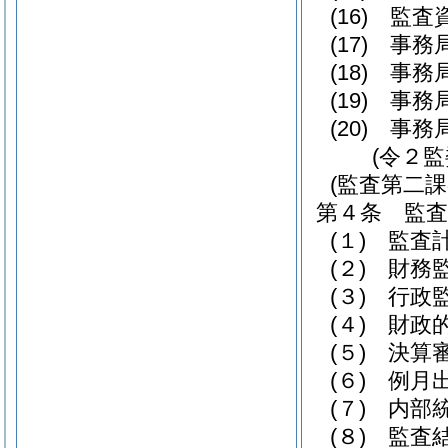
(16)
監査
(17)
事務
(18)
事務
(19)
事務
(20)
事務
(令２
(監査第二課
第４条
監
(１)
監査
(２)
財務
(３)
行政
(４)
財政
(５)
決算
(６)
例月
(７)
内部
(８)
監査