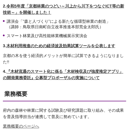
2.
令和5年度「京都林業のつどい～川上から川下をつなぐICT等の新
技術～」を開催しました！
講演会「”森と人づくり”による新たな循環型林業の創造」
（講師：鳥取県日南町自立改革推進本部荒金太郎氏）
スマート林業及び高性能林業機械展示実演会
3.
木材利用推進のための経済波及効果試算ツールを公表します
京都の木を使う経済的メリットが簡単に試算できるようになりまし
た!!
4.
『木材流通のスマート化に係る「木材検収及び強度推定アプリ」
の開発業務委託』公募型プロポーザルの実施について
業務概要
府内の森林や林業に関する試験及び研究課題に取り組み、その成果
を普及指導担当が連携して普及に努めています。
業務概要のページへ