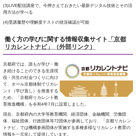
(3)LIVE配信講座で、今押さえておきたい最新デジタル技術とその活
用方法が学べる
(4)受講履歴や理解度テストの状況確認が可能
働く方の学びに関する情報収集サイト
「京都
リカレントナビ」（外部リンク）
京都府では、誰もが学び・働
き続けることのできる生涯現
役・共生の社会づくりに向け
て、オール京都体制でリカレ
ント（学び直し）を推進する
ため、「京都府リカレント教
育推進機構」を令和4年7月に設置しました。
現在、京都府内の大学等教育機関、経済団体、金融機関、労働団
体、福祉団体、行政団体等72団体が参画しており、「京都リカレン
トナビ」では機構参画団体が実施する多種多様なリカレント教育の
情報を一元化して提供しています。