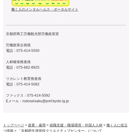
働く人のメンタルヘルス・ポータルサイト
京都府商工労働観光部労働政策室
労働政策企画係
電話：
075-414-5550
人材確保推進係
電話：
075-682-8925
リカレント教育推進係
電話：
075-414-5082
ファックス：
075-414-5092
Eメール：
rodoseisaku@pref.kyoto.lg.jp
トップページ
>
産業・雇用
>
就職支援・職場環境・外国人人材
>
働く人に役立
つ情報
> 「京都府生涯現役クリエイティブセンター」について