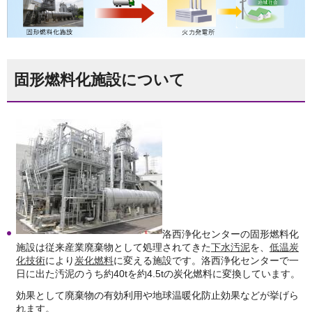
固形燃料化施設について
洛西浄化センターの固形燃料化
施設は従来産業廃棄物として処理されてきた
下水汚泥
を、
低温炭
化技術
により
炭化燃料
に変える施設です。洛西浄化センターで一
日に出た汚泥のうち約40tを約4.5tの炭化燃料に変換しています。
効果として廃棄物の有効利用や地球温暖化防止効果などが挙げら
れます。