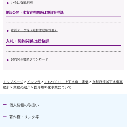
いろは呑龍新聞
施設公開・水質管理関係は施設管理課
水質データ等（維持管理年報他）
入札・契約関係は総務課
契約関係書類ダウンロード
トップページ
>
インフラ
>
まちづくり・上下水道・電気
>
京都府流域下水道事
務所
>
業務の紹介
> 固形燃料化事業について
個人情報の取扱い
著作権・リンク等