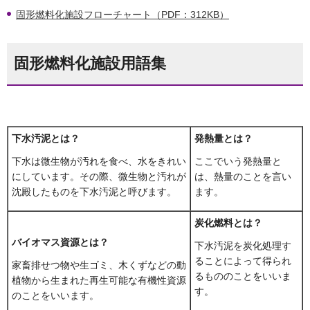
固形燃料化施設フローチャート（PDF：312KB）
固形燃料化施設用語集
下水汚泥
とは？
発熱量
とは？
下水は微生物が汚れを食べ、水をきれい
ここでいう発熱量と
にしています。その際、微生物と汚れが
は、熱量のことを言い
沈殿したものを下水汚泥と呼びます。
ます。
炭化燃料
とは？
バイオマス資源
とは？
下水汚泥を炭化処理す
ることによって得られ
家畜排せつ物や生ゴミ、木くずなどの動
るもののことをいいま
植物から生まれた再生可能な有機性資源
す。
のことをいいます。