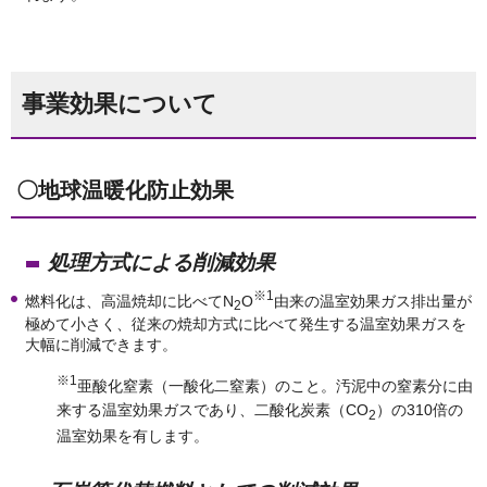
事業効果について
〇地球温暖化防止効果
処理方式による削減効果
※1
燃料化は、高温焼却に比べてN
O
由来の温室効果ガス排出量が
2
極めて小さく、従来の焼却方式に比べて発生する温室効果ガスを
大幅に削減できます。
※1
亜酸化窒素（一酸化二窒素）のこと。汚泥中の窒素分に由
来する温室効果ガスであり、二酸化炭素（CO
）の310倍の
2
温室効果を有します。