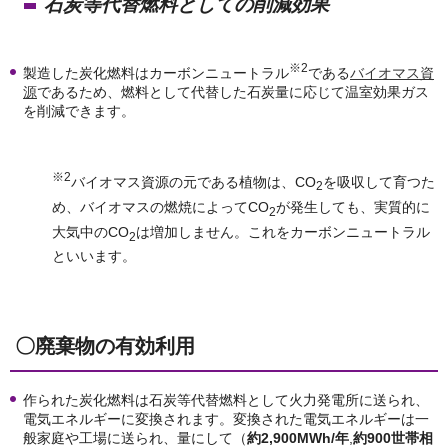
石炭等代替燃料としての削減効果
※2
製造した炭化燃料はカーボンニュートラル
である
バイオマス資
源
であるため、燃料として代替した石炭量に応じて温室効果ガス
を削減できます。
※2
バイオマス資源の元である植物は、CO
を吸収して育つた
2
め、バイオマスの燃焼によってCO
が発生しても、実質的に
2
大気中のCO
は増加しません。これをカーボンニュートラル
2
といいます。
〇廃棄物の有効利用
作られた炭化燃料は石炭等代替燃料として火力発電所に送られ、
電気エネルギーに変換されます。変換された電気エネルギーは一
般家庭や工場に送られ、量にして（
約2,900MWh/年
,
約9
00世帯相