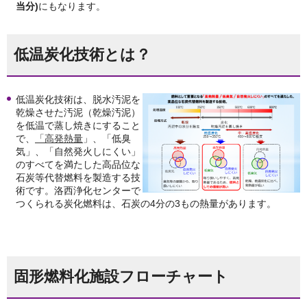
当分)
にもなります。
低温炭化技術とは？
低温炭化技術は、脱水汚泥を
乾燥させた汚泥（乾燥汚泥）
を低温で蒸し焼きにすること
で、
「高発熱量
」、「低臭
気」、「自然発火しにくい」
のすべてを満たした高品位な
石炭等代替燃料を製造する技
術です。洛西浄化センターで
つくられる炭化燃料は、石炭の4分の3もの熱量があります。
固形燃料化施設フローチャート