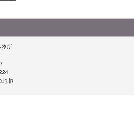
事務所
1
7
224
.lg.jp