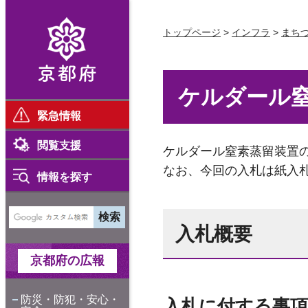
京都府
トップページ
>
インフラ
>
まち
ケルダール
緊急情報
閲覧支援
ケルダール窒素蒸留装置
なお、今回の入札は紙入
情報を探す
入札概要
京都府の広報
防災・防犯・安心・
入札に付する事項