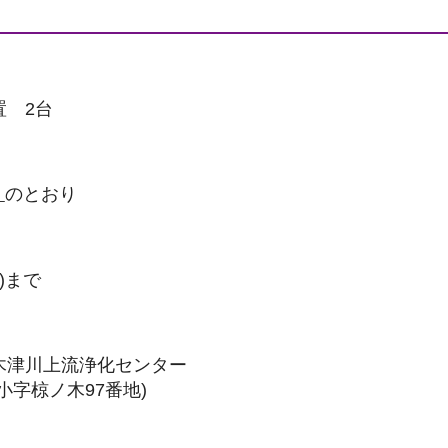
置 2台
）
のとおり
)まで
木津川上流浄化センター
小字椋ノ木97番地)