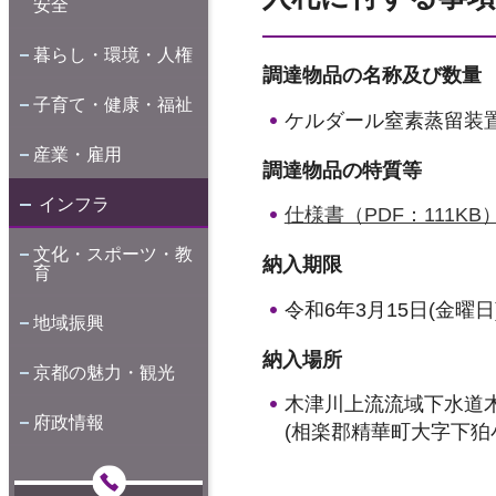
安全
暮らし・環境・人権
調達物品の名称及び数量
子育て・健康・福祉
ケルダール窒素蒸留装
産業・雇用
調達物品の特質等
インフラ
仕様書（PDF：111KB
文化・スポーツ・教
納入期限
育
令和6年3月15日(金曜日
地域振興
納入場所
京都の魅力・観光
木津川上流流域下水道
府政情報
(相楽郡精華町大字下狛