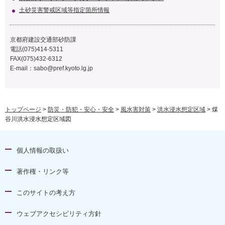
土砂災害警戒区域等指定箇所情報
京都府建設交通部砂防課
電話(075)414-5311
FAX(075)432-6312
E-mail：
sabo@pref.kyoto.lg.jp
トップページ
>
防災・防犯・安心・安全
>
風水害対策
>
洪水浸水想定区域
> 煤
谷川洪水浸水想定区域図
個人情報の取扱い
著作権・リンク等
このサイトの考え方
ウェブアクセシビリティ方針