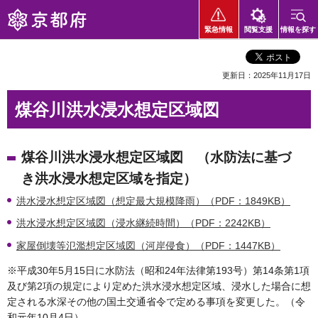
京都府
緊急情報
閲覧支援
情報を探す
更新日：2025年11月17日
煤谷川洪水浸水想定区域図
煤谷川洪水浸水想定区域図 （水防法に基づ
き洪水浸水想定区域を指定）
洪水浸水想定区域図（想定最大規模降雨）（PDF：1849KB）
洪水浸水想定区域図（浸水継続時間）（PDF：2242KB）
家屋倒壊等氾濫想定区域図（河岸侵食）（PDF：1447KB）
※平成30年5月15日に水防法（昭和24年法律第193号）第14条第1項
及び第2項の規定により定めた洪水浸水想定区域、浸水した場合に想
定される水深その他の国土交通省令で定める事項を変更した。（令
和元年10月4日）