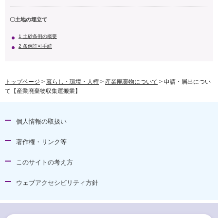
〇土地の埋立て
1 土砂条例の概要
2 条例許可手続
トップページ
>
暮らし・環境・人権
>
産業廃棄物について
> 申請・届出につい
て【産業廃棄物収集運搬業】
個人情報の取扱い
著作権・リンク等
このサイトの考え方
ウェブアクセシビリティ方針