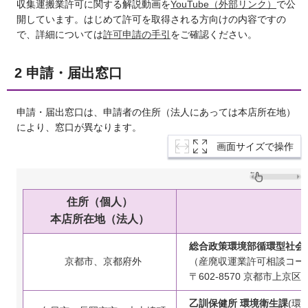
収集運搬業許可に関する解説動画を
YouTube（外部リンク）
で公
開しています。はじめて許可を取得される方向けの内容ですの
で、詳細については
許可申請の手引
をご確認ください。
2 申請・届出窓口
申請・届出窓口は、申請者の住所（法人にあっては本店所在地）
により、窓口が異なります。
画面サイズで操作
住所（個人）
本店所在地（法人）
総合政策環境部循環型社会
京都市、京都府外
（産廃収運業許可相談コー
〒602-8570 京都市上
乙訓保健所 環境衛生課
(環