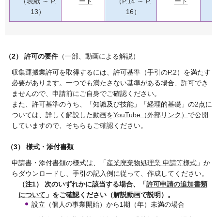
（表紙 ～ P.
ード
（P.14 ～ P.
ード
13）
16）
（2） 許可の要件
（一部、動画による解説）
収集運搬業許可を取得するには、許可基準（手引のP.2）を満たす
必要があります。一つでも満たさない基準がある場合、許可でき
ませんので、申請前にご自身でご確認ください。
また、許可基準のうち、「知識及び技能」「経理的基礎」の2点に
ついては、詳しく解説した動画を
YouTube（外部リンク）
で公開
していますので、そちらもご確認ください。
（3） 様式・添付書類
申請書・添付書類の様式は、「
産業廃棄物処理業 申請等様式
」か
らダウンロードし、手引の記入例に従って、作成してください。
（注1） 次のいずれかに該当する場合、「
許可申請の追加書類
について
」をご確認ください（解説動画で説明）。
設立（個人の事業開始）から1期（年）未満の場合