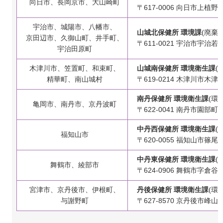
向日市、長岡京市、大山崎町
〒617-0006 向日市上植
宇治市、城陽市、八幡市、
山城北保健所 環境課
(廃棄
京田辺市、久御山町、井手町、
〒611-0021 宇治市宇治若
宇治田原町
木津川市、笠置町、和束町、
山城南保健所 環境衛生課
(
精華町、南山城村
〒619-0214 木津川市木津上
南丹保健所 環境衛生課
(環
亀岡市、南丹市、京丹波町
〒622-0041 南丹市園部
中丹西保健所 環境衛生課
(
福知山市
〒620-0055 福知山市篠
中丹東保健所 環境衛生課
(
舞鶴市、綾部市
〒624-0906 舞鶴市字倉谷13
宮津市、京丹後市、伊根町、
丹後保健所 環境衛生課
(環
与謝野町
〒627-8570 京丹後市峰山