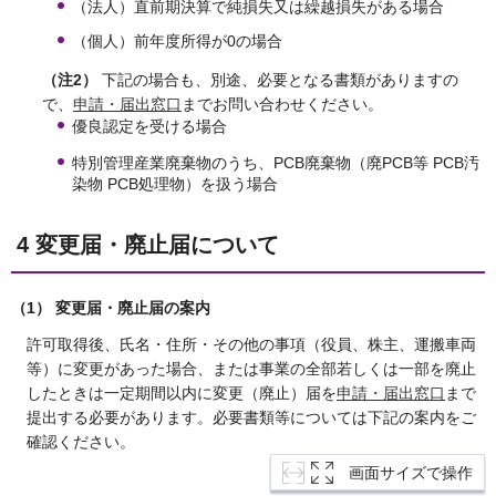
（法人）直前期決算で純損失又は繰越損失がある場合
（個人）前年度所得が0の場合
（注2）
下記の場合も、別途、必要となる書類がありますの
で、
申請・届出窓口
までお問い合わせください。
優良認定を受ける場合
特別管理産業廃棄物のうち、PCB廃棄物（廃PCB等 PCB汚
染物 PCB処理物）を扱う場合
4 変更届・廃止届について
（1） 変更届・廃止届の案内
許可取得後、氏名・住所・その他の事項（役員、株主、運搬車両
等）に変更があった場合、または事業の全部若しくは一部を廃止
したときは一定期間以内に変更（廃止）届を
申請・届出窓口
まで
提出する必要があります。必要書類等については下記の案内をご
確認ください。
画面サイズで操作