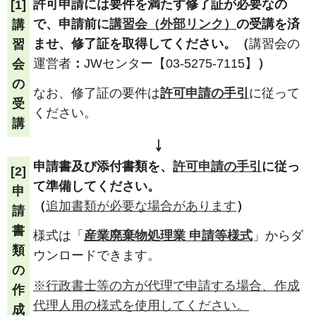
許可申請には要件を満たす修了証が必要なの
[1]
で、申請前に
講習会（外部リンク）
の受講を済
講
ませ、修了証を取得してください。（
講習会の
習
運営者
：
JWセンター【03-5275-7115】
）
会
の
なお、修了証の要件は
許可申請の手引
に従って
受
ください。
講
￬
申請書及び添付書類を、
許可申請の手引
に従っ
[2]
て準備してください。
申
（
追加書類が必要な場合があります
）
請
書
様式は「
産業廃棄物処理業 申請等様式
」からダ
類
ウンロードできます。
の
※行政書士等の方が代理で申請する場合、作成
作
代理人用の様式を使用してください。
成