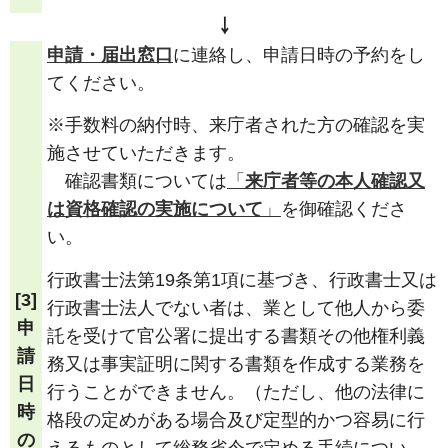
￬
申請・届出窓口
に連絡し、申請日時の予約をし
てください。
※手数料の納付時、来庁者された方の確認を実
施させていただきます。
確認書類については
「
来庁者等の本人確認又
は資格確認の実施について
」
を御確認くださ
い。
行政書士法第19条第1項に基づき、行政書士又は
[3]
行政書士法人でない者は、業として他人から委
申
託を受けて官公署に提出する書類その他権利義
請
務又は事実証明に関する書類を作成する業務を
日
行うことができません。（ただし、他の法律に
時
格段の定めがある場合及び定型的かつ容易に行
の
えるものとして総務省令で定める手続につい