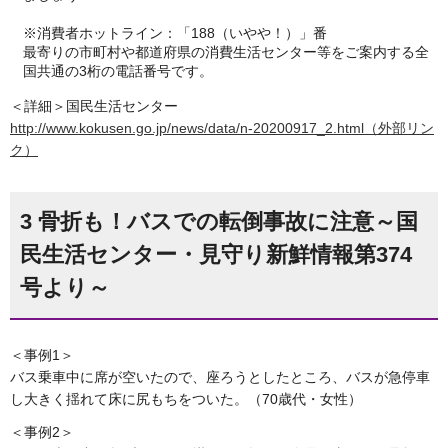
※消費者ホットライン：「188（いやや！）」番
最寄りの市町村や都道府県の消費生活センター等をご案内する全
国共通の3桁の電話番号です。
＜詳細＞国民生活センター
http://www.kokusen.go.jp/news/data/n-20200917_2.html（外部リン
ク）
3 骨折も！バスでの転倒事故に注意～国
民生活センター・見守り新鮮情報第374
号より～
＜事例1＞
バス乗車中に席が空いたので、座ろうとしたところ、バスが急停車
し大きく揺れて床に尻もちをついた。（70歳代・女性）
＜事例2＞