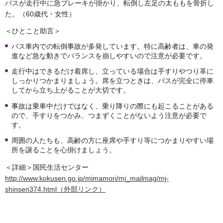
バスが走行中に急ブレーキが掛かり、転倒し左足の太ももを骨折し
た。（60歳代・女性）
＜ひとこと助言＞
バス車内での転倒事故が多発しています。特に高齢者は、車の発
進など急な動きでバランスを崩しやすいので注意が必要です。
走行中はできるだけ着席し、立っている場合は手すりやつり革に
しっかりつかまりましょう。席を立つときは、バスが完全に停車
してから立ち上がることが大切です。
事故は乗車中だけではなく、乗り降りの際にも起こることがある
ので、手すりをつかみ、つまずくことがないよう注意が必要で
す。
周囲の人たちも、高齢の方に座席や手すり等につかまりやすい場
所を譲ることを心掛けましょう。
＜詳細＞国民生活センター
http://www.kokusen.go.jp/mimamori/mj_mailmag/mj-
shinsen374.html（外部リンク）