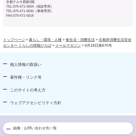
京都テルサ西館2階
TEL:075-671-0004（相談専用）
TEL:075-671-0030（事務専用）
FAX:075-671-0016
トップページ
>
暮らし・環境・人権
>
食生活・消費生活
>
京都府消費生活安全
センター くらしの情報ひろば
>
メールマガジン
> 9月18日第670号
個人情報の取扱い
著作権・リンク等
このサイトの考え方
ウェブアクセシビリティ方針
組織・お問い合わせ先一覧