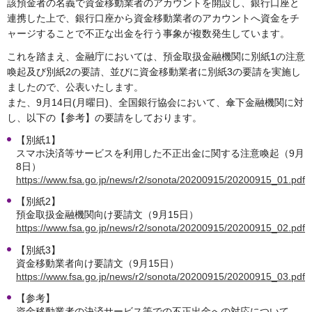
該預金者の名義で資金移動業者のアカウントを開設し、銀行口座と
連携した上で、銀行口座から資金移動業者のアカウントへ資金をチ
ャージすることで不正な出金を行う事象が複数発生しています。
これを踏まえ、金融庁においては、預金取扱金融機関に別紙1の注意
喚起及び別紙2の要請、並びに資金移動業者に別紙3の要請を実施し
ましたので、公表いたします。
また、9月14日(月曜日)、全国銀行協会において、傘下金融機関に対
し、以下の【参考】の要請をしております。
【別紙1】
スマホ決済等サービスを利用した不正出金に関する注意喚起（9月
8日）
https://www.fsa.go.jp/news/r2/sonota/20200915/20200915_01.pdf
【別紙2】
預金取扱金融機関向け要請文（9月15日）
https://www.fsa.go.jp/news/r2/sonota/20200915/20200915_02.pdf
【別紙3】
資金移動業者向け要請文（9月15日）
https://www.fsa.go.jp/news/r2/sonota/20200915/20200915_03.pdf
【参考】
資金移動業者の決済サービス等での不正出金への対応について