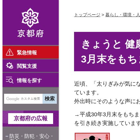
京都府
トップページ
>
暮らし・環境・
きょうと 健
緊急情報
3月末をも
閲覧支援
情報を探す
近頃、「太りぎみが気に
ています。
外出時にそのような声にお
→平成30年3月末をもち
京都府の広報
を引き続き実施していま
防災・防犯・安心・