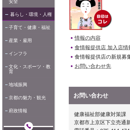
安全
暮らし・環境・人権
子育て・健康・福祉
情報の内容
産業・雇用
食情報提供店 加入店情
インフラ
食情報提供店の新規募
お問い合わせ先
文化・スポーツ・教
育
地域振興
お問い合わせ
京都の魅力・観光
府政情報
健康福祉部健康対策課
京都市上京区下立売通