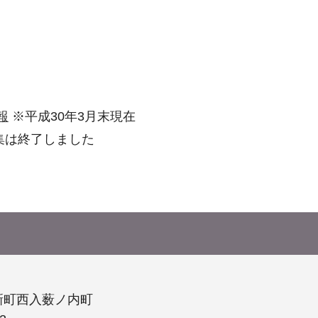
報
※平成30年3月末現在
集は終了しました
新町西入薮ノ内町