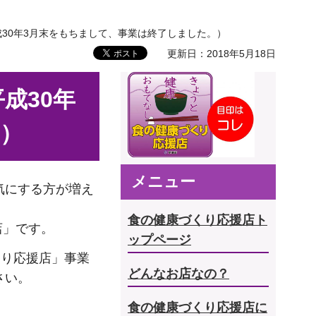
平成30年3月末をもちまして、事業は終了しました。）
更新日：2018年5月18日
成30年
。）
メニュー
気にする方が増え
食の健康づくり応援店ト
店」です。
ップページ
くり応援店」事業
どんなお店なの？
さい。
食の健康づくり応援店に