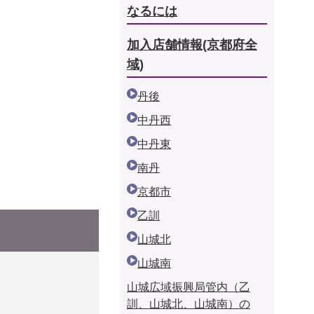
なるには
加入店舗情報(京都府全
域)
丹後
中丹西
中丹東
南丹
京都市
乙訓
山城北
山城南
山城広域振興局管内（乙
訓、山城北、山城南）の