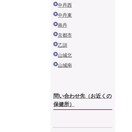
中丹西
中丹東
南丹
京都市
乙訓
山城北
山城南
問い合わせ先（
お近くの
保健所）