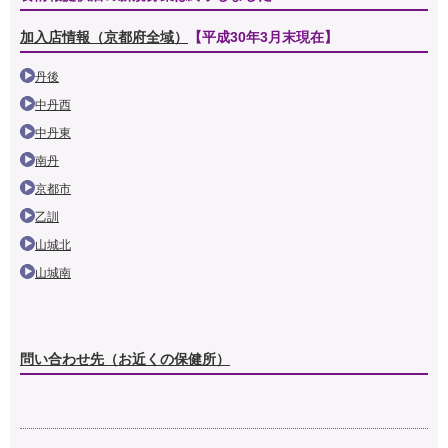
加入店情報（京都府全域）
【平成30年3月末現在】
丹後
中丹西
中丹東
南丹
京都市
乙訓
山城北
山城南
問い合わせ先（
お近くの保健所）