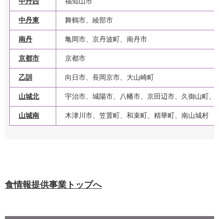
中丹西
福知山市
中丹東
舞鶴市、綾部市
南丹
亀岡市、京丹波町、南丹市
京都市
京都市
乙訓
向日市、長岡京市、大山崎町
山城北
宇治市、城陽市、八幡市、京田辺市、久御山町、
山城南
木津川市、笠置町、和束町、精華町、南山城村
食情報提供事業トップへ