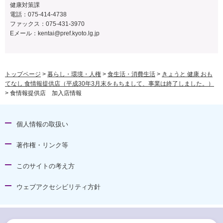
健康対策課
電話：075-414-4738
ファックス：075-431-3970
Eメール：
kentai@pref.kyoto.lg.jp
トップページ
>
暮らし・環境・人権
>
食生活・消費生活
>
きょうと 健康 おも
てなし 食情報提供店（平成30年3月末をもちまして、事業は終了しました。）
> 食情報提供店 加入店情報
個人情報の取扱い
著作権・リンク等
このサイトの考え方
ウェブアクセシビリティ方針