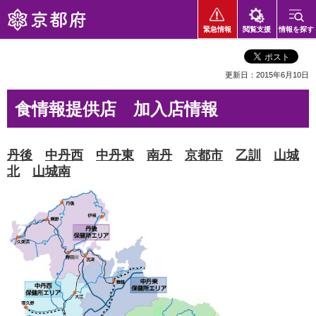
京都府
緊急情報
閲覧支援
情報を探す
更新日：2015年6月10日
食情報提供店 加入店情報
丹後
中丹西
中丹東
南丹
京都市
乙訓
山城
北
山城南