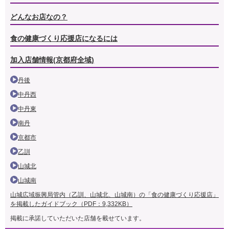
どんなお店なの？
食の健康づくり応援店になるには
加入店舗情報(京都府全域)
丹後
中丹西
中丹東
南丹
京都市
乙訓
山城北
山城南
山城広域振興局管内（乙訓、山城北、山城南）の「食の健康づくり応援店」
を掲載したガイドブック（PDF：9,332KB）
掲載に承諾していただいた店舗を載せています。