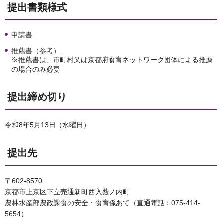
提出書類様式
申請書
推薦書（参考）
※推薦書は、市町村又は京都府食育ネットワーク団体による推薦
の場合のみ必要
提出締め切り
令和8年5月13日（水曜日）
提出先
〒602-8570
京都市上京区下立売通新町西入薮ノ内町
農林水産部農政課食の安全・食育係あて（直通電話：
075-414-
5654
）