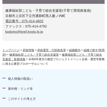
健康福祉部こども・子育て総合支援室(子育て環境推進係)
京都市上京区下立売通新町西入薮ノ内町
電話番号：075-414-4602
ファックス：075-414-4792
kodomo@pref.kyoto.lg.jp
トップページ
>
府政情報
>
府政運営・行財政改革
>
組織案内
>
組織で探す(部局
別)
>
健康福祉部 こども・子育て総合支援室
>
健康福祉部こども・子育て総合
支援室：新着情報
> 令和8年度京の都恋プロジェクトイベント企画・運営等業務
に係る公募型プロポーザルについて
個人情報の取扱い
著作権・リンク等
このサイトの考え方