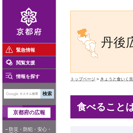
京都府
丹後
緊急情報
閲覧支援
情報を探す
トップページ
>
きょうと食いく
食べること
京都府の広報
防災・防犯・安心・