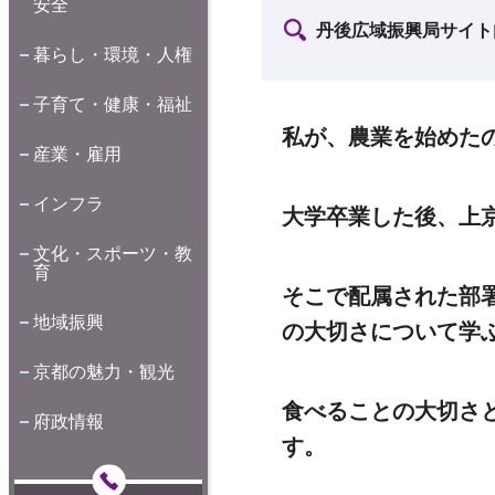
安全
丹後広域振興局サイト
暮らし・環境・人権
子育て・健康・福祉
私が、農業を始めた
産業・雇用
インフラ
大学卒業した後、上
文化・スポーツ・教
育
そこで配属された部
地域振興
の大切さについて学
京都の魅力・観光
食べることの大切さ
府政情報
す。