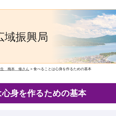
広域振興局
先生 梅本 修さん
> 食べることは心身を作るための基本
は心身を作るための基本