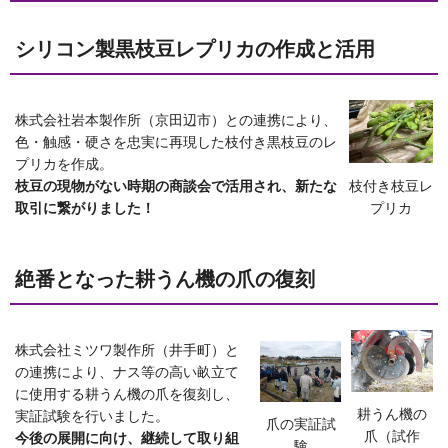
シリコン製黒枝豆レプリカの作成と活用
株式会社岩本製作所（京田辺市）との連携により、
色・触感・硬さを忠実に再現した枝付き黒枝豆のレ
プリカを作成。
枝付き枝豆レ
枝豆の現物がない時期の商談会で活用され、新たな
プリカ
取引に繋がりました！
絶番となった耕うん機の爪の復刻
株式会社ミツワ製作所（井手町）と
の連携により、ナス等の高い畝立て
に使用する耕うん機の爪を復刻し、
耕うん機の
実証試験を行いました。
爪の実証試
爪（試作
今後の展開に向け、継続して取り組
験