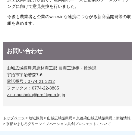
ングに向けて意見交換を行いました。
今後も農業者と企業のwin-winな連携につながる新商品開発等の取
組を進めます。
お問い合わせ
山城広域振興局農林商工部 農商工連携・推進課
宇治市宇治若森7-6
電話番号：0774-21-3212
ファックス：0774-22-8865
y-n-noushoko@pref.kyoto.lg.jp
トップページ
>
地域振興
>
山城広域振興局
>
京都府山城広域振興局：新着情報
> 京都やましろグリーンイノベーション共創プロジェクトについて