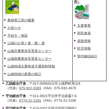
所）
農林商工部の概要
主要事業
お知らせ
府民参画
手続き・相談
道路情報
山城のお茶と食・観・遊
防災情報
山城北農業改良普及センター
管内施設紹介
山城南農業改良普及センター
山城地域主要林道交通規制情報
山城地域の産業の統計
乙訓総合庁舎
：〒617-0006向日市上植野町馬立8
（代表）
075-921-0183
（FAX）075-932-4570
宇治総合庁舎
：〒611-0021宇治市宇治若森7-6
（代表）
0774-21-2101
（FAX）0774-21-2106
田辺総合庁舎
：〒610-0331京田辺市田辺明田1