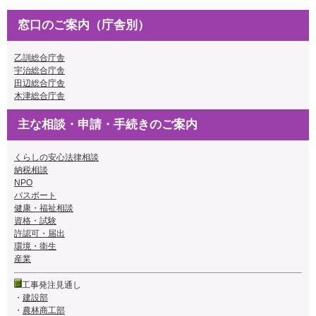
窓口のご案内（庁舎別）
乙訓総合庁舎
宇治総合庁舎
田辺総合庁舎
木津総合庁舎
主な相談・申請・手続きのご案内
くらしの安心法律相談
納税相談
NPO
パスポート
健康・福祉相談
資格・試験
許認可・届出
環境・衛生
産業
工事発注見通し
・
建設部
・
農林商工部