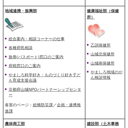
地域連携・振興部
健康福祉部（保健
所）
総合案内・相談コーナーの仕事
乙訓保健所
各種府民相談
山城北保健所
旅券(パスポート)窓口のご案内
山城南保健所
府税窓口のご案内
やましろ地域のが
やましろ科学好き・ものづくり好き子ど
ん検診情報
も育成支援会議
京都府山城NPOパートナーシップセンタ
ー
各室のページ：
総務防災課
／
企画・連携推
進課
農林商工部
建設部（土木事務