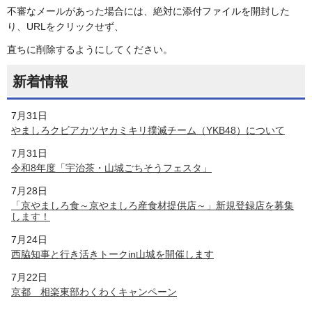
不審なメールがあった場合には、絶対に添付ファイルを開封した
り、URLをクリックせず、
直ちに削除するようにしてください。
新着情報
7月31日
やましろクビアカツヤカミキリ撲滅チーム（YKB48）について
7月31日
令和8年度「宇治茶・山城ごちそうフェスタ」
7月28日
「京やましろ食～京やましろ産食材提供店～」新規登録店を募集
します！
7月24日
西脇知事と行き活きトークin山城を開催します
7月22日
京都 相楽東部わくわくキャンペーン