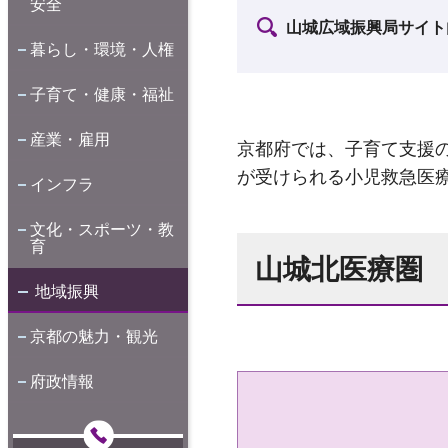
安全
山城広域振興局サイト
暮らし・環境・人権
子育て・健康・福祉
産業・雇用
京都府では、子育て支援
が受けられる小児救急医
インフラ
文化・スポーツ・教
育
山城北医療圏
地域振興
京都の魅力・観光
府政情報