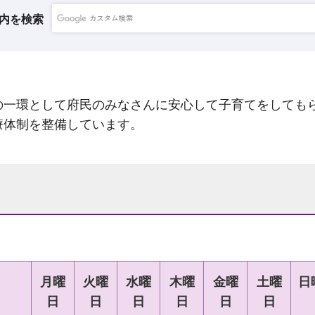
内を検索
の一環として府民のみなさんに安心して子育てをしても
療体制を整備しています。
月曜
火曜
水曜
木曜
金曜
土曜
日
日
日
日
日
日
日