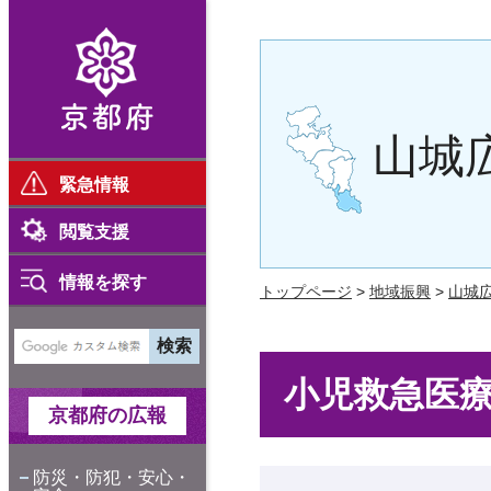
京都府
山城
緊急情報
閲覧支援
情報を探す
トップページ
>
地域振興
>
山城
小児救急医
京都府の広報
防災・防犯・安心・