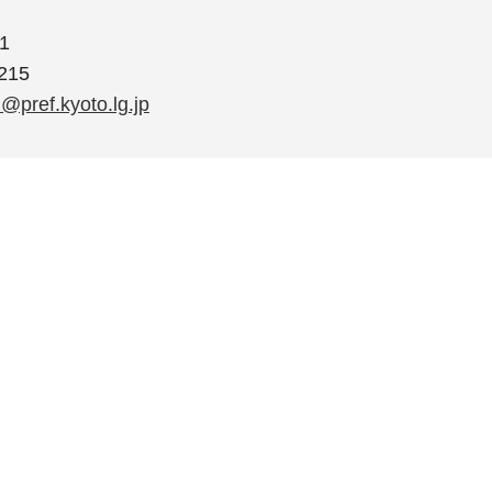
1
215
@pref.kyoto.lg.jp