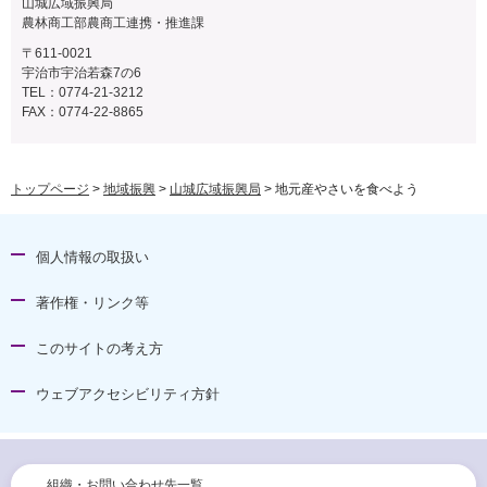
山城広域振興局
農林商工部農商工連携・推進課
〒611-0021
宇治市宇治若森7の6
TEL：0774-21-3212
FAX：0774-22-8865
トップページ
>
地域振興
>
山城広域振興局
> 地元産やさいを食べよう
個人情報の取扱い
著作権・リンク等
このサイトの考え方
ウェブアクセシビリティ方針
組織・お問い合わせ先一覧