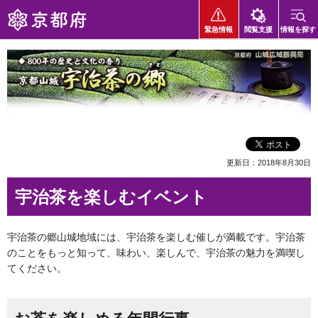
京都府
緊急情報
閲覧支援
情報を探す
800年の歴史と文化の香り 京都山城・宇治茶の郷
更新日：2018年8月30日
宇治茶を楽しむイベント
宇治茶の郷山城地域には、宇治茶を楽しむ催しが満載です。宇治茶
のことをもっと知って、味わい、楽しんで、宇治茶の魅力を満喫し
てください。