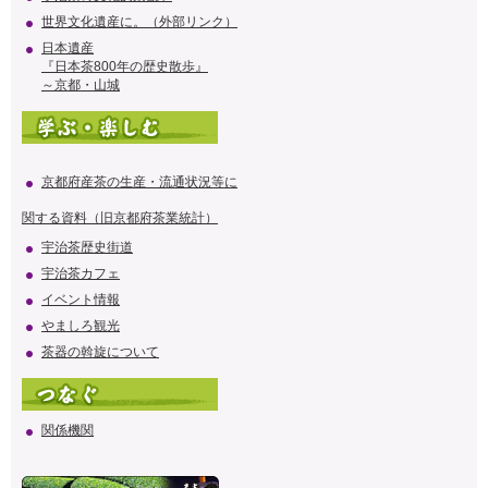
世界文化遺産に。（外部リンク）
日本遺産
『日本茶800年の歴史散歩』
～京都・山城
京都府産茶の生産・流通状況等に
関する資料（旧京都府茶業統計）
宇治茶歴史街道
宇治茶カフェ
イベント情報
やましろ観光
茶器の斡旋について
関係機関