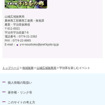
山城広域振興局
農林商工部農商工連携・推進課
農業・宇治茶振興係
〒611-0021
宇治市宇治若森7-6
電話番号：0774-21-2392
FAX：0774-22-8865
E-mail：
y-n-noushoko@pref.kyoto.lg.jp
トップページ
>
地域振興
>
山城広域振興局
> 宇治茶を楽しむイベント
個人情報の取扱い
著作権・リンク等
このサイトの考え方