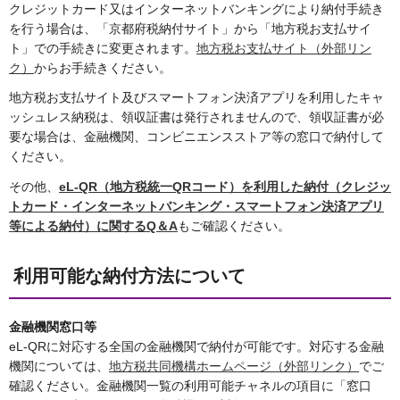
クレジットカード又はインターネットバンキングにより納付手続き
を行う場合は、「京都府税納付サイト」から「地方税お支払サイ
ト」での手続きに変更されます。
地方税お支払サイト（外部リン
ク）
からお手続きください。
地方税お支払サイト及びスマートフォン決済アプリを利用したキャ
ッシュレス納税は、領収証書は発行されませんので、領収証書が必
要な場合は、金融機関、コンビニエンスストア等の窓口で納付して
ください。
その他、
eL-QR（地方税統一QRコード）を利用した納付（クレジッ
トカード・インターネットバンキング・スマートフォン決済アプリ
等による納付）に関するQ＆A
もご確認ください。
利用可能な納付方法について
金融機関窓口等
eL-QRに対応する全国の金融機関で納付が可能です。対応する金融
機関については、
地方税共同機構ホームページ（外部リンク）
でご
確認ください。金融機関一覧の利用可能チャネルの項目に「窓口