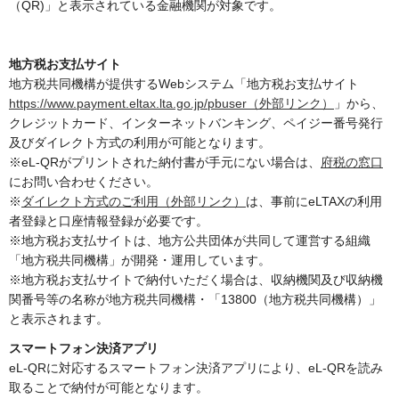
（QR)」と表示されている金融機関が対象です。
地方税お支払サイト
地方税共同機構が提供するWebシステム「地方税お支払サイト
https://www.payment.eltax.lta.go.jp/pbuser（外部リンク）
」から、
クレジットカード、インターネットバンキング、ペイジー番号発行
及びダイレクト方式の利用が可能となります。
※eL-QRがプリントされた納付書が手元にない場合は、
府税の窓口
にお問い合わせください。
※
ダイレクト方式のご利用（外部リンク）
は、事前にeLTAXの利用
者登録と口座情報登録が必要です。
※地方税お支払サイトは、地方公共団体が共同して運営する組織
「地方税共同機構」が開発・運用しています。
※地方税お支払サイトで納付いただく場合は、収納機関及び収納機
関番号等の名称が地方税共同機構・「13800（地方税共同機構）」
と表示されます。
スマートフォン決済アプリ
eL-QRに対応するスマートフォン決済アプリにより、eL-QRを読み
取ることで納付が可能となります。