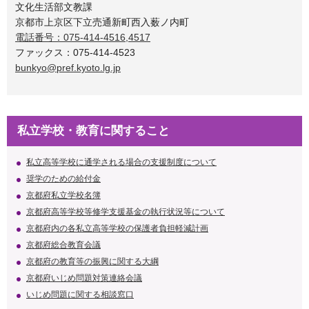
文化生活部文教課
京都市上京区下立売通新町西入薮ノ内町
電話番号：075-414-4516,4517
ファックス：075-414-4523
bunkyo@pref.kyoto.lg.jp
私立学校・教育に関すること
私立高等学校に通学される場合の支援制度について
奨学のための給付金
京都府私立学校名簿
京都府高等学校等修学支援基金の執行状況等について
京都府内の各私立高等学校の保護者負担軽減計画
京都府総合教育会議
京都府の教育等の振興に関する大綱
京都府いじめ問題対策連絡会議
いじめ問題に関する相談窓口