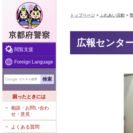
京都府警察
トップページ
>
ふれあい活動
>
広報センタ
閲覧支援
Foreign Language
困ったときには
相談・お問い合わ
せ・意見
よくある質問