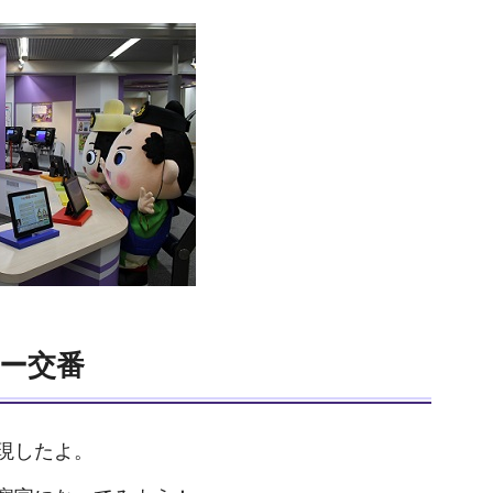
ー交番
現したよ。