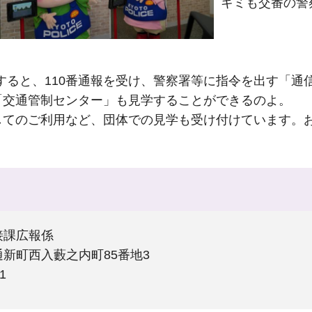
キミも交番の警
すると、110番通報を受け、警察署等に指令を出す「通
「交通管制センター」も見学することができるのよ。
してのご利用など、団体での見学も受け付けています。
接課広報係
新町西入藪之内町85番地3
1