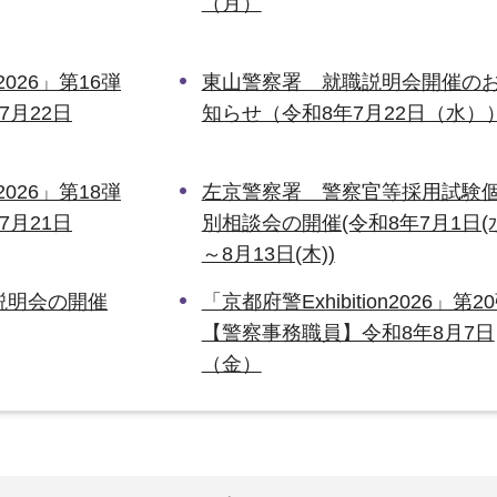
（月）
n2026」第16弾
東山警察署 就職説明会開催の
7月22日
知らせ（令和8年7月22日（水）
n2026」第18弾
左京警察署 警察官等採用試験
7月21日
別相談会の開催(令和8年7月1日(
～8月13日(木))
説明会の開催
「京都府警Exhibition2026」第2
【警察事務職員】令和8年8月7日
（金）