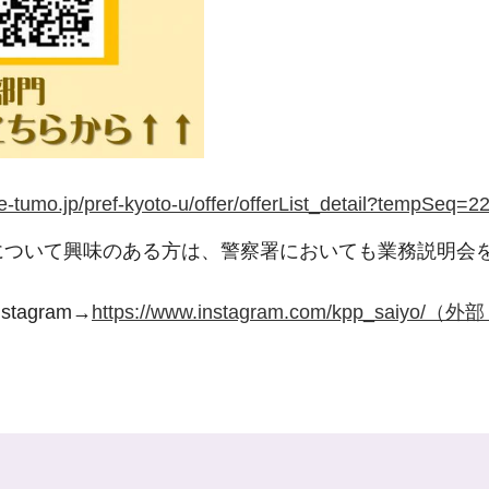
ly.e-tumo.jp/pref-kyoto-u/offer/offerList_detail?te
について興味のある方は、警察署においても業務説明会
agram→
https://www.instagram.com/kpp_saiyo/