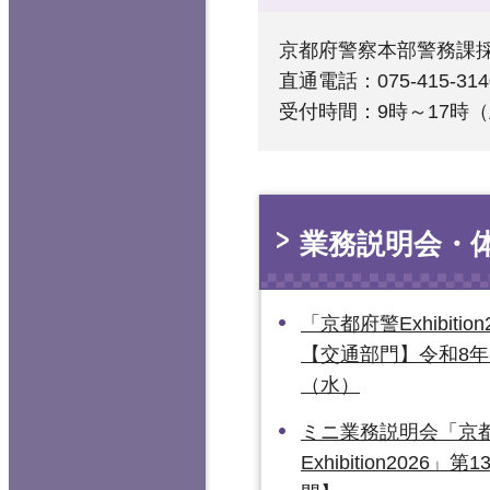
京都府警察本部警務課
直通電話：075-415-314
受付時間：9時～17時
業務説明会・
「京都府警Exhibitio
【交通部門】令和8年
（水）
ミニ業務説明会「京
Exhibition2026」