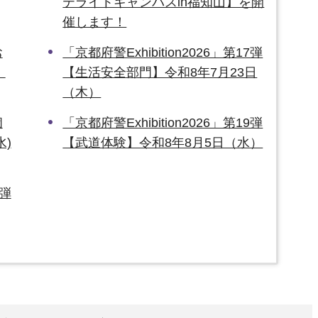
テライトキャンパスin福知山】を開
催します！
お
「京都府警Exhibition2026」第17弾
）
【生活安全部門】令和8年7月23日
（木）
個
「京都府警Exhibition2026」第19弾
水)
【武道体験】令和8年8月5日（水）
0弾