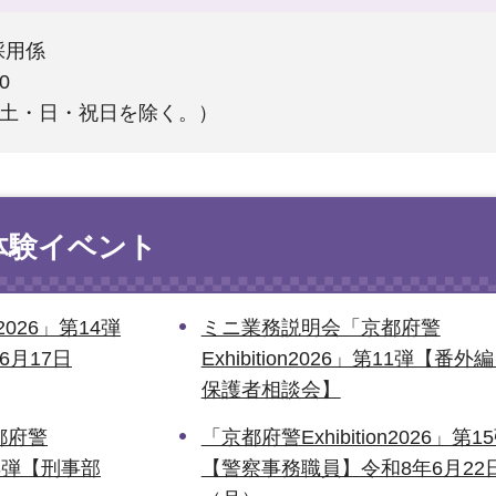
採用係
0
（土・日・祝日を除く。）
体験イベント
n2026」第14弾
ミニ業務説明会「京都府警
6月17日
Exhibition2026」第11弾【番外
保護者相談会】
都府警
「京都府警Exhibition2026」第1
第13弾【刑事部
【警察事務職員】令和8年6月22