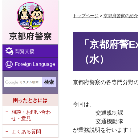
京都府警察
トップページ
>
京都府警察の紹介
「京都府警Ex
閲覧支援
（水）
Foreign Language
京都府警察の各専門分野のミ
困ったときには
今回は、
相談・お問い合わ
交通規制課
せ・意見
交通機動隊
が業務説明を行います！
よくある質問