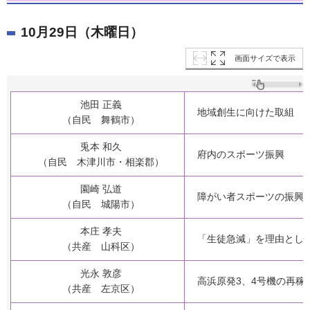
10月29日（木曜日）
画面サイズで表示
池田 正義
地域創生に向けた取組
（自民 舞鶴市）
兎本 和久
府内のスポーツ振興
（自民 木津川市・相楽郡）
園崎 弘道
障がい者スポーツの振興
（自民 城陽市）
本庄 孝夫
「生徒急減」を理由とし
（共産 山科区）
光永 敦彦
高浜原発3、4号機の再稼
（共産 左京区）