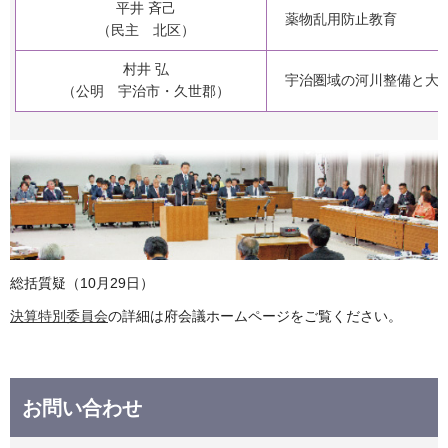
平井 斉己
薬物乱用防止教育
（民主 北区）
村井 弘
宇治圏域の河川整備と大
（公明 宇治市・久世郡）
総括質疑（10月29日）
決算特別委員会
の詳細は府会議ホームページをご覧ください。
お問い合わせ