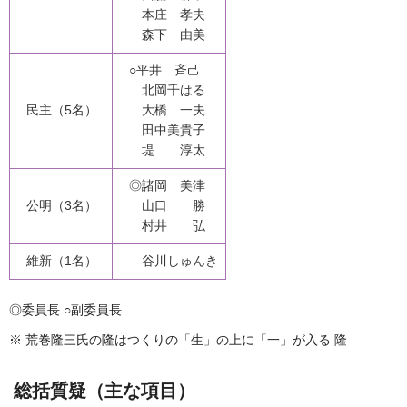
本庄 孝夫
森下 由美
○
平井 斉己
北岡千はる
民主（5名）
大橋 一夫
田中美貴子
堤 淳太
◎諸岡 美津
公明（3名）
山口 勝
村井 弘
維新（1名）
谷川しゅんき
◎委員長
○
副委員長
※ 荒巻隆三氏の隆はつくりの「生」の上に「一」が入る 隆
総括質疑（主な項目）