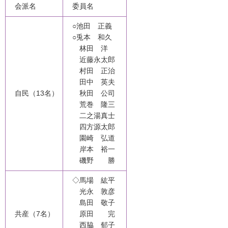
会派名
委員名
○
池田 正義
○
兎本 和久
林田 洋
近藤永太郎
村田 正治
田中 英夫
自民（13名）
秋田 公司
荒巻 隆三
二之湯真士
四方源太郎
園崎 弘道
岸本 裕一
磯野 勝
◇馬場 紘平
光永 敦彦
島田 敬子
共産（7名）
原田 完
西脇 郁子