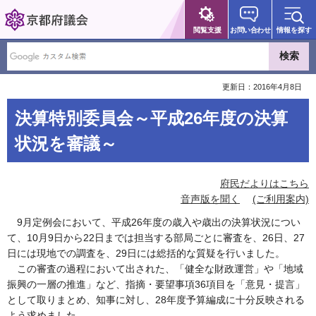
京都府議会
閲覧支援
お問い合わせ
情報を探す
更新日：2016年4月8日
決算特別委員会～平成26年度の決算
状況を審議～
府民だよりはこちら
音声版を聞く
(ご利用案内)
9月定例会において、平成26年度の歳入や歳出の決算状況につい
て、10月9日から22日までは担当する部局ごとに審査を、26日、27
日には現地での調査を、29日には総括的な質疑を行いました。
この審査の過程において出された、「健全な財政運営」や「地域
振興の一層の推進」など、指摘・要望事項36項目を「意見・提言」
として取りまとめ、知事に対し、28年度予算編成に十分反映される
よう求めました。