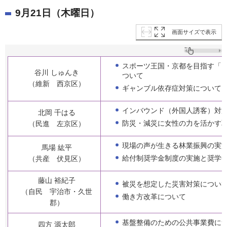
9月21日（木曜日）
画面サイズで表示
スポーツ王国・京都を目指す「
谷川 しゅんき
ついて
（維新 西京区）
ギャンブル依存症対策について
インバウンド（外国人誘客）対
北岡 千はる
防災・減災に女性の力を活かす
（民進 左京区）
現場の声が生きる林業振興の実
馬場 紘平
給付制奨学金制度の実施と奨学
（共産 伏見区）
藤山 裕紀子
被災を想定した災害対策につい
（自民 宇治市・久世
働き方改革について
郡）
基盤整備のための公共事業費に
四方 源太郎