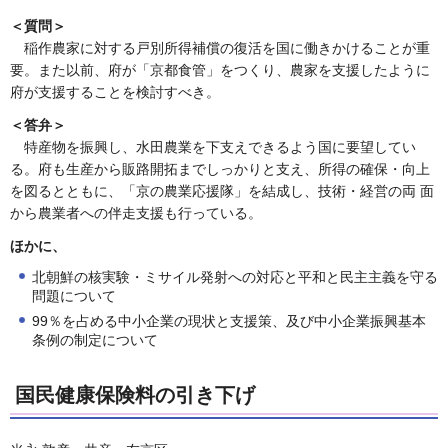
＜質問＞
稲作農家に対する戸別所得補償の復活を国に働きかけることが重
要。また以前、府が「京都食管」をつくり、農家を支援したように
府が支援することを検討すべき。
＜答弁＞
特産物を振興し、水田農業を下支えできるよう国に要望してい
る。府も生産から販路開拓までしっかりと支え、所得の確保・向上
を図るとともに、「京の農業応援隊」を結成し、技術・経営の両 面
から農業者への伴走支援も行っている。
ほかに、
北朝鮮の核実験・ミサイル発射への対応と平和と民主主義を守る
問題について
99％を占める中小企業の現状と支援策、及び中小企業振興基本
条例の制定について
国民健康保険料の引き下げ