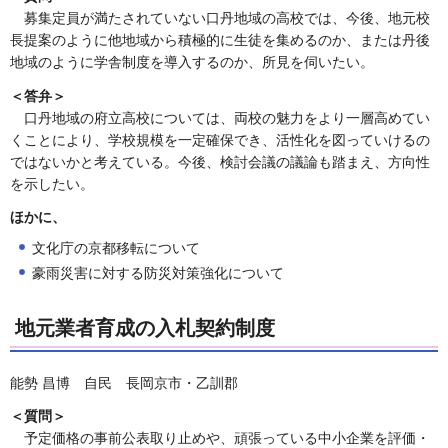
募集定員が満たされていない口丹地域の高校では、今後、地元校
長提案のように他地域から積極的に生徒を集めるのか、または丹後
地域のように学舎制度を導入するのか、所見を伺いたい。
＜答弁＞
口丹地域の府立高校については、両校の魅力をより一層高めてい
くことにより、学校規模を一定確保でき、活性化を図っていけるの
ではないかと考えている。今後、検討会議の議論も踏まえ、方向性
を示したい。
ほかに、
文化庁の京都移転について
豪雨災害に対する防災対策強化について
地元業者育成の入札契約制度
能勢 昌博 自民 長岡京市・乙訓郡
＜質問＞
予定価格の事前公表取り止めや、頑張っている中小企業を評価・