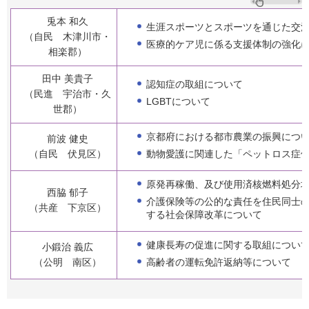
兎本 和久
生涯スポーツとスポーツを通じた交
（自民 木津川市・
医療的ケア児に係る支援体制の強化
相楽郡）
田中 美貴子
認知症の取組について
（民進 宇治市・久
LGBTについて
世郡）
京都府における都市農業の振興につ
前波 健史
動物愛護に関連した「ペットロス症
（自民 伏見区）
原発再稼働、及び使用済核燃料処分
西脇 郁子
介護保険等の公的な責任を住民同士
（共産 下京区）
する社会保障改革について
健康長寿の促進に関する取組につい
小鍛治 義広
高齢者の運転免許返納等について
（公明 南区）