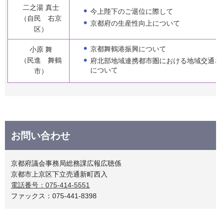
二之湯 真士
今上陛下のご退位に際して
（自民 右京
京都府の生産性向上について
区）
京都舞鶴港振興について
小原 舞
（民進 舞鶴
府北部地域連携都市圏における地域交通
について
市）
お問い合わせ
京都府議会事務局総務課広報広聴係
京都市上京区下立売通新町西入
電話番号：075-414-5551
ファックス：075-441-8398