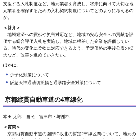
支援する入札制度など、地元業者を育成し、将来に向けて大切な地
元業者を確保するための入札契約制度についてどのように考えるの
か。
＜答弁＞
地域経済への貢献や災害対応など、地域の安心安全への貢献を評
価する総合評価入札を実施し、地域に根差した企業を評価してい
る。時代の変化に柔軟に対応できるよう、予定価格の事後公表の拡
大など、改善を進めていきたい。
ほかに、
少子化対策について
阪急天神通踏切拡幅と通学路安全対策について
京都縦貫自動車道の4車線化
本田 太郎 自民 宮津市・与謝郡
＜質問＞
京都縦貫自動車道の園部IC以北の暫定2車線区間について、地元の