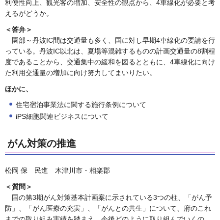
利便性向上、観光客の増加、安全性の観点から、4車線化が必要と考
えるがどうか。
＜答弁＞
園部～丹波IC間は交通量も多く、国に対し早期4車線化の要請を行
っている。丹波IC以北は、夏場等混雑するものの計画交通量の8割程
度であることから、交通集中の緩和を図るとともに、4車線化に向け
た利用交通量の増加に向け努力してまいりたい。
ほかに、
住宅宿泊事業法に関する施行条例について
iPS細胞関連ビジネスについて
がん対策の推進
松岡 保 民進 木津川市・相楽郡
＜質問＞
国の第3期がん対策基本計画案に示されている3つの柱、「がん予
防」、「がん医療の充実」、「がんとの共生」について、府のこれ
までの取り組み実績を踏まえ、今後どのように取り組んでいくの