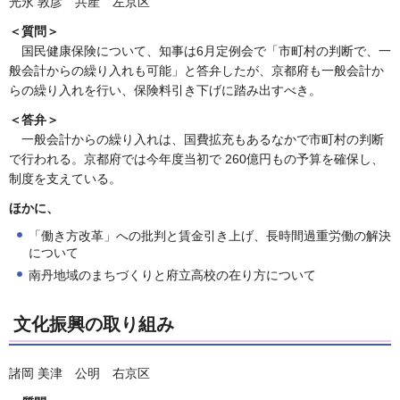
光永 敦彦 共産 左京区
＜質問＞
国民健康保険について、知事は6月定例会で「市町村の判断で、一
般会計からの繰り入れも可能」と答弁したが、京都府も一般会計か
らの繰り入れを行い、保険料引き下げに踏み出すべき。
＜答弁＞
一般会計からの繰り入れは、国費拡充もあるなかで市町村の判断
で行われる。京都府では今年度当初で 260億円もの予算を確保し、
制度を支えている。
ほかに、
「働き方改革」への批判と賃金引き上げ、長時間過重労働の解決
について
南丹地域のまちづくりと府立高校の在り方について
文化振興の取り組み
諸岡 美津 公明 右京区