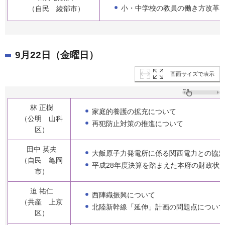
小・中学校の教員の働き方改革
（自民 綾部市）
9月22日（金曜日）
画面サイズで表示
林 正樹
家庭的養護の拡充について
（公明 山科
再犯防止対策の推進について
区）
田中 英夫
大飯原子力発電所に係る関西電力との協
（自民 亀岡
平成28年度決算を踏まえた本府の財政状
市）
迫 祐仁
西陣織振興について
（共産 上京
北陸新幹線「延伸」計画の問題点につい
区）