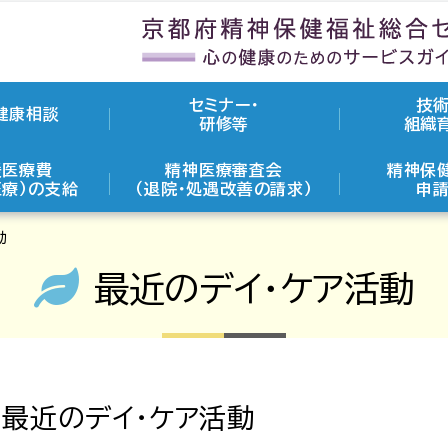
セミナー・
技術
健康相談
研修等
組織
援医療費
精神医療審査会
精神保
医療）の支給
（退院・処遇改善の請求）
申請
動
最近のデイ・ケア活動
最近のデイ・ケア活動