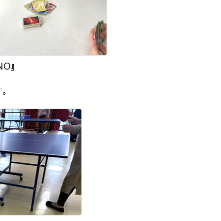
NO』
。