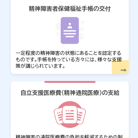
【自立支援医療費（精神通院）】 経過的特例及び経
精神障害者保健福祉
手帳の交付
過措置の適用期間が令和9年3月31日まで延長と
なりました（PDF：80KB）
2024年06月07日
お知らせ
精神障害者保険福祉手帳用の交付申請書と診断書
を改正しました（令和6年度4月）
一定程度の精神障害の状態にあることを認定する
2024年02月16日
お知らせ
ものです。手帳を持っている方々には、様々な支援
策が講じられています。
自立支援医療費（精神通院医療）制度のチラシを作
成しました（PDF：1.4MB）
2024年02月16日
重要
自立支援医療費
（精神通院医療）の支給
診療明細書（レセプト）を取り扱う事業者様へ ～請
求上の注意～（PDF：210KB）
精神障害の通院医療費の負担を軽減するための制