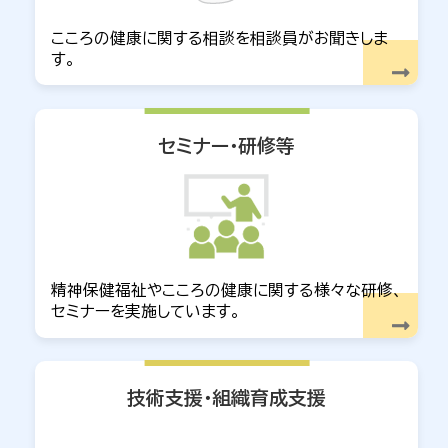
2025年11月20日
セミナー
令和7年度 「アルコールと健康を考えるセミナー
こころの健康に関する相談を相談員がお聞きしま
（北部）」の開催について
す。
2025年10月20日
セミナー
令和7年度 京都府メンタルヘルス関係講座のご案
セミナー・研修等
内
2025年10月2日
お知らせ
令和7年度 精神保健福祉専門研修（家族支援）［京
都府家族支援実践研修会］の開催について
2025年9月10日
お知らせ
精神保健福祉やこころの健康に関する様々な研修、
令和7年度 「アルコールと健康を考えるセミナー」
セミナーを実施しています。
の開催について
2025年8月27日
お知らせ
技術支援・組織育成支援
ライフ in 灯（ライト）きょうと2025について
2025年8月1日
セミナー