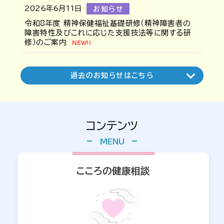
2026年6月11日
お知らせ
令和8年度 精神保健福祉基礎研修（精神障害者の
障害特性及びこれに応じた支援技法等に関する研
修）のご案内
NEW!!
2026年6月1日
お知らせ
過去のお知らせはこちら
外来・在宅ベースアップ評価料の算定開始について
NEW!!
2023年10月25日
2024年02月16日
2021年08月13日
お知らせ
お知らせ
お知らせ
2026年4月21日
セミナー
デイ・ケア利用のご案内（PDF：2.5MB）
新型コロナウイルスの感染拡大に関するこころの健
小学生（中高生含む）へのレジリエンシープログラム
コンテンツ
令和8年度（前期） 京都府こころの健康セミナー（オ
康について
（メンタルヘルス予防教育プログラム）の京都府に
ンライン）のご案内
NEW!!
おける事業終了のお知らせ
2026年4月8日
お知らせ
依存症家族支援プログラム
こころの健康相談
NEW!!
2025年11月28日
セミナー
令和7年度 薬物依存症支援者研修会のご案内