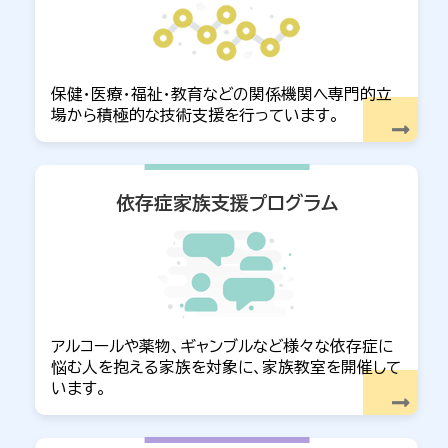
令和7年度 心理療法セミナーのご案内
2025年07月15日
お知らせ
保健・医療・福祉・教育などの関係機関へ専門的立
令和7年度 精神保健福祉総合センター所報（令和6
場から積極的な技術支援を行っています。
年度実績）を掲載しました
2025年5月13日
お知らせ
令和7年度 精神保健福祉基礎研修（精神障害者の
依存症家族支援プログラム
障害特性及びこれに応じた支援技法等に関する研
修）
2025年3月31日
お知らせ
依存症家族支援プログラム
2024年06月26日
お知らせ
アルコールや薬物、ギャンブルなど様々な依存症に
悩む人を抱える家族を対象に、家族教室を開催して
京都府内（京都市内除く）の精神科病院における虐
います。
待通報窓口について
2024年06月07日
重要