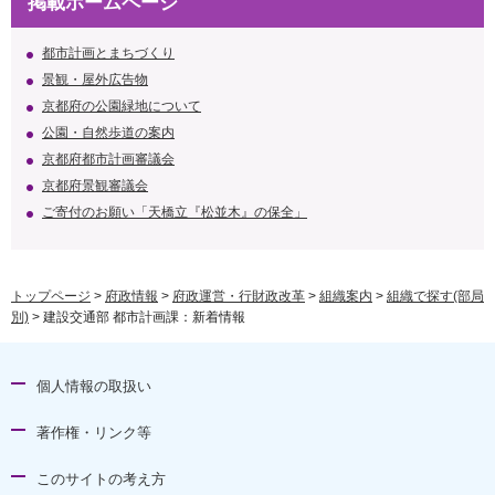
掲載ホームページ
都市計画とまちづくり
景観・屋外広告物
京都府の公園緑地について
公園・自然歩道の案内
京都府都市計画審議会
京都府景観審議会
ご寄付のお願い「天橋立『松並木』の保全」
トップページ
>
府政情報
>
府政運営・行財政改革
>
組織案内
>
組織で探す(部局
別)
> 建設交通部 都市計画課：新着情報
個人情報の取扱い
著作権・リンク等
このサイトの考え方