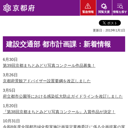
京都府
緊急情報
閲覧支援
情報を探す
更新日：2013年1月1日
建設交通部 都市計画課：新着情報
6月30日
第39回京都まちとみどり写真コンクール作品募集！
3月26日
京都府景観アドバイザー設置要綱を改正しました
3月5日
府立都市公園等における感染拡大防止ガイドラインを改訂しました
1月20日
『第38回京都まちとみどり写真コンクール』入賞作品が決定！
10月31日
令和8年度全国都市緑化祭実施計画策定業務委託に係る企画提案の実