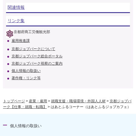
関連情報
リンク集
京都府商工労働観光部
雇用推進課
京都ジョブパークについて
京都ジョブパーク総合ポータル
京都ジョブパーク視察のご案内
個人情報の取扱い
著作権・リンク等
トップページ
>
産業・雇用
>
就職支援・職場環境・外国人人材
>
京都ジョブパ
ーク【仕事・就職・転職】
> はあとふるコーナー（はあとふるジョブカフェ）
個人情報の取扱い