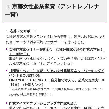
1. 京都女性起業家賞（アントレプレナ
ー賞）
1. 応募へのサポート
女性起業家の事業プランを全国から募集し、選考の段階にあわせ
たセミナーや相談会実施でのサポートを行いました。
女性起業家セミナー&交流会｜女性起業家が語る起業の本音！
｜（8月2日）
事業計画の作成に役立つポイント等の専門家による講義と2名の
女性起業家によるパネルディスカッション
【関連イベント】京都エリアの女性起業家ネットワーキングイ
ベント＠QUESTION
FIND YOUR STRENGTH｜自分軸で考える、起業の進め方（8
月9日）（外部リンク）
（経済産業省 令和6年度ユニコーン創出支援事業（女性アントレプレナー
のための地域密着型支援事業））
起業アイデアブラッシュアップ専門家相談会
選考の段階にあわせ、ビジネスモデルの精度向上目的とした専