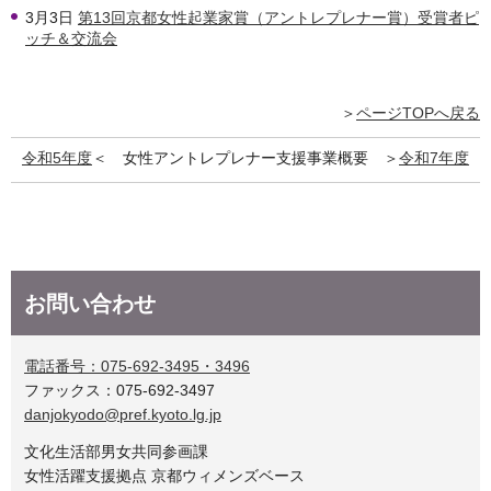
3月3日
第13回京都女性起業家賞（アントレプレナー賞）受賞者ピ
ッチ＆交流会
＞
ページTOPへ戻る
令和5年度
＜ 女性アントレプレナー支援事業概要 ＞
令和7年度
お問い合わせ
電話番号：075-692-3495・3496
ファックス：075-692-3497
danjokyodo@pref.kyoto.lg.jp
文化生活部男女共同参画課
女性活躍支援拠点 京都ウィメンズベース