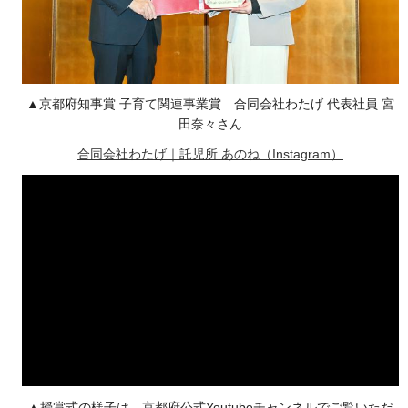
▲京都府知事賞 子育て関連事業賞 合同会社わたげ 代表社員 宮
田奈々さん
合同会社わたげ｜託児所 あのね（Instagram）
▲授賞式の様子は、京都府公式Youtubeチャンネルでご覧いただ