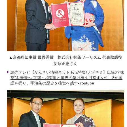
▲京都府知事賞 最優秀賞 株式会社抹茶ツーリズム 代表取締役
新条正恵さん
読売テレビ【かんさい情報ネット ten.特集/ノゾキミ】伝統の“抹
茶”を未来へ 京都・和束町と世界の架け橋を目指す女性 8か国
語を操り、宇治茶の歴史を後世へ残す-Youtube