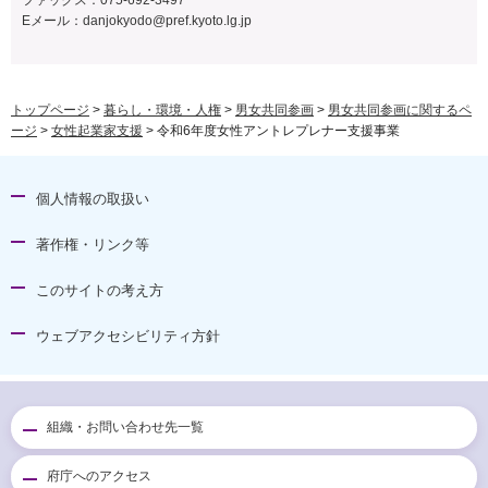
ファックス：075-692-3497
Eメール：
danjokyodo@pref.kyoto.lg.jp
トップページ
>
暮らし・環境・人権
>
男女共同参画
>
男女共同参画に関するペ
ージ
>
女性起業家支援
> 令和6年度女性アントレプレナー支援事業
個人情報の取扱い
著作権・リンク等
このサイトの考え方
ウェブアクセシビリティ方針
組織・お問い合わせ先一覧
府庁へのアクセス