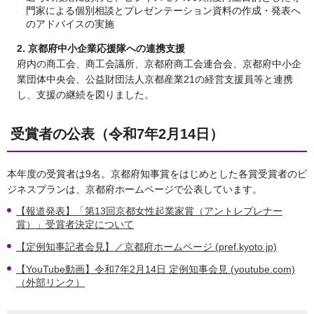
門家による個別相談とプレゼンテーション資料の作成・発表へ
のアドバイスの実施
2. 京都府中小企業応援隊への連携支援
府内の商工会、商工会議所、京都府商工会連合会、京都府中小企
業団体中央会、公益財団法人京都産業21の経営支援員等と連携
し、支援の継続を図りました。
受賞者の公表（令和7年2月14日）
本年度の受賞者は9名。京都府知事賞をはじめとした各賞受賞者のビ
ジネスプランは、京都府ホームページで公表しています。
【報道発表】「第13回京都女性起業家賞（アントレプレナー
賞）」受賞者決定について
【定例知事記者会見】／京都府ホームページ (pref.kyoto.jp)
【YouTube動画】令和7年2月14日 定例知事会見 (youtube.com)
（外部リンク）