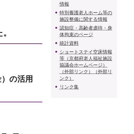
情報
特別養護老人ホーム等の
施設整備に関する情報
認知症・高齢者虐待・身
た。
体拘束のページ
統計資料
ショートステイ空床情報
等（京都府老人福祉施設
協議会ホームページ）
（外部リンク）（外部リ
金）の活用
ンク）
リンク集