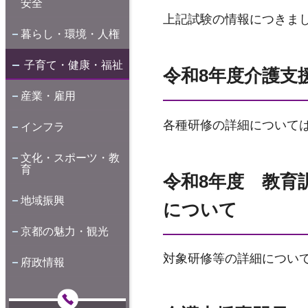
安全
上記試験の情報につきま
暮らし・環境・人権
子育て・健康・福祉
令和8年度介護支
産業・雇用
各種研修の詳細について
インフラ
文化・スポーツ・教
育
令和8年度 教育
地域振興
について
京都の魅力・観光
対象研修等の詳細につい
府政情報