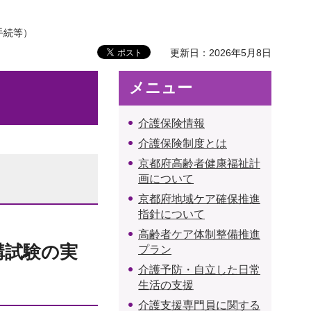
手続等）
更新日：2026年5月8日
メニュー
）
介護保険情報
介護保険制度とは
京都府高齢者健康福祉計
画について
京都府地域ケア確保推進
指針について
高齢者ケア体制整備推進
講試験の実
プラン
介護予防・自立した日常
生活の支援
介護支援専門員に関する