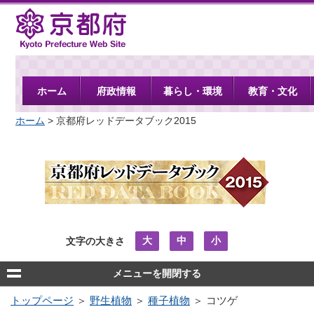
京都府
ホーム
府政情報
暮らし・環境
教育・文化
ホーム
> 京都府レッドデータブック2015
大
中
小
文字の大きさ
メニューを開閉する
トップページ
＞
野生植物
＞
種子植物
＞ コツゲ