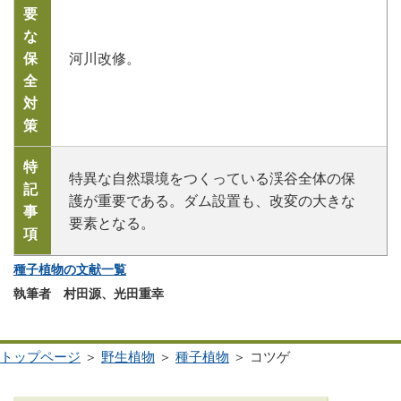
要
な
保
河川改修。
全
対
策
特
特異な自然環境をつくっている渓谷全体の保
記
護が重要である。ダム設置も、改変の大きな
事
要素となる。
項
種子植物の文献一覧
執筆者 村田源、光田重幸
トップページ
＞
野生植物
＞
種子植物
＞ コツゲ