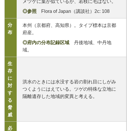
メツゲに葉が似ているが、若枝に毛はない。
◎参照
Flora of Japan（講談社）2c: 108
分
本州（京都府、高知県）。タイプ標本は京都
布
府産。
◎府内の分布記録区域
丹後地域、中丹地
域。
生
存
に
洪水のときには水没する岩の割れ目にしがみ
対
つくようにはえている。ツゲの特殊な立地に
す
隔離遺存した地域的変異と考える。
る
脅
威
必