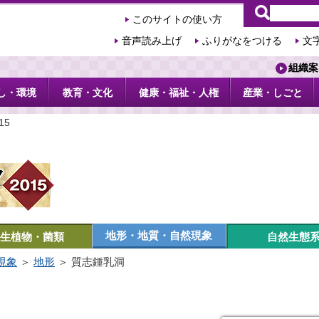
このサイトの使い方
音声読み上げ
ふりがなをつける
文
組織案
し・環境
教育・文化
健康・福祉・人権
産業・しごと
15
地形・地質・自然現象
生植物・菌類
自然生態
現象
＞
地形
＞ 質志鍾乳洞