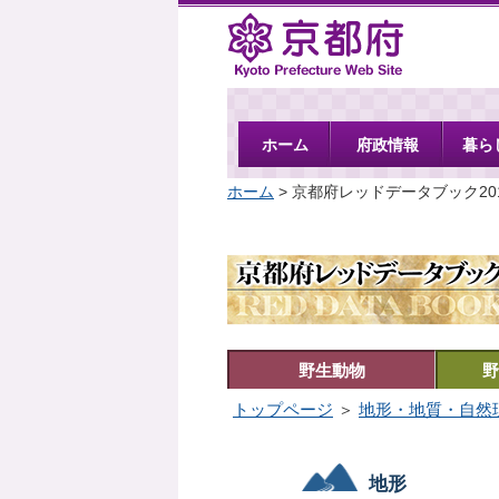
京都府
ホーム
府政情報
暮ら
ホーム
> 京都府レッドデータブック20
野生動物
野
トップページ
＞
地形・地質・自然
地形