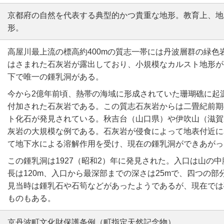
京都府の自然を代表する典型的かつ貴重な地形。教育上、地
形。
高屋川最上流の標高約400mの質志一帯には丹波層群の緑色
はさまれた石灰岩が露出しており、小規模なカルスト地形が
下で唯一の鍾乳洞がある。
今から2億年前頃、熱帯の海域に形成されていた珊瑚礁に起
付加された石灰岩である。この質志石灰岩からは二畳紀前期
ト化石が発見されている。秋吉台（山口県）や伊吹山（滋賀
灰岩の大規模な例である。石灰岩が侵食によって地表付近に
て地下水による溶解作用を受け、現在の鍾乳洞ができあがっ
この鍾乳洞は1927（昭和2）年に発見された。入口は山の
長は120m、入口から最深部までの深さは25mで、四つの
見当時は鍾乳石や石筍などがあったようであるが、現在では
ものもある。
京丹波町文化財保護条例（町指定天然記念物）