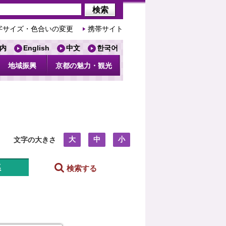
字サイズ・色合いの変更
携帯サイト
内
English
中文
한국어
地域振興
京都の魅力・観光
大
中
小
文字の大きさ
系
検索する