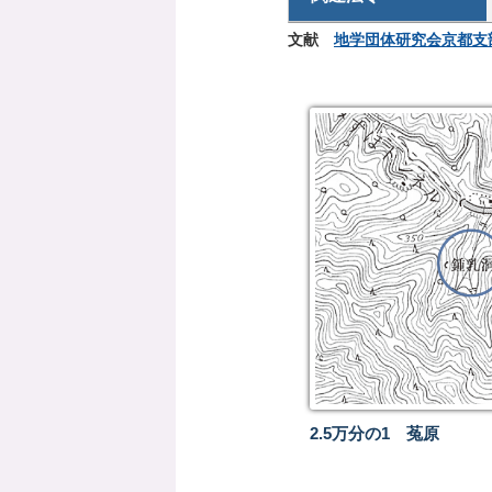
文献
地学団体研究会京都支部
2.5万分の1 菟原