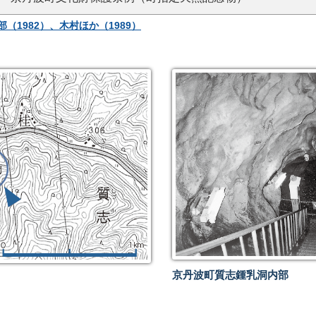
（1982）、木村ほか（1989）
京丹波町質志鍾乳洞内部