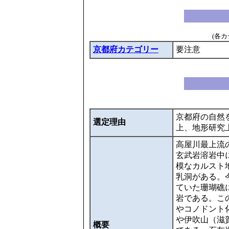
(各
京都府カテゴリー
要注意
京都府の自然
選定理由
上、地形研究
高屋川最上流
玄武岩溶岩中
模なカルスト
乳洞がある。
ていた珊瑚礁
岩である。こ
やコノドント
や伊吹山（滋
概要