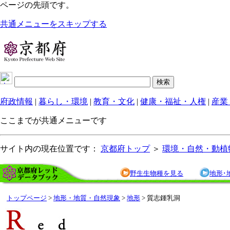
ページの先頭です。
共通メニューをスキップする
府政情報
|
暮らし・環境
|
教育・文化
|
健康・福祉・人権
|
産業
ここまでが共通メニューです
サイト内の現在位置です：
京都府トップ
＞
環境・自然・動植
野生生物種を見る
地形･
トップページ
>
地形・地質・自然現象
>
地形
> 質志鍾乳洞