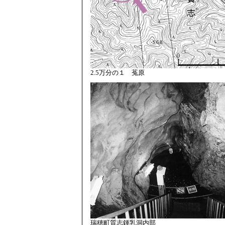
2.5万分の１ 菟原
瑞穂町質志鍾乳洞内部