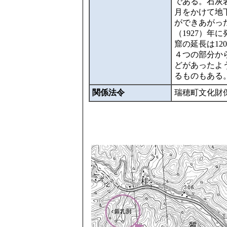
である。石灰
月をかけて地
ができあがっ
（1927）年
窟の延長は12
４つの部分か
どがあったよ
るものもある
関係法令
瑞穂町文化財