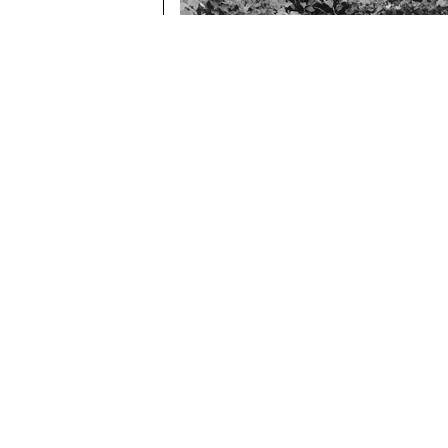
伊根町蒲入 かまや海岸の海食崖と波食台
伊根町津母の隆起波食面（中位面）と現生の
トップページ
>
地形・地質・自然現象
>
地形
> かまや海岸