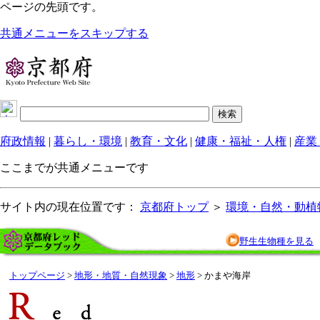
ページの先頭です。
共通メニューをスキップする
府政情報
|
暮らし・環境
|
教育・文化
|
健康・福祉・人権
|
産業
ここまでが共通メニューです
サイト内の現在位置です：
京都府トップ
＞
環境・自然・動植
野生生物種を見る
トップページ
>
地形・地質・自然現象
>
地形
> かまや海岸