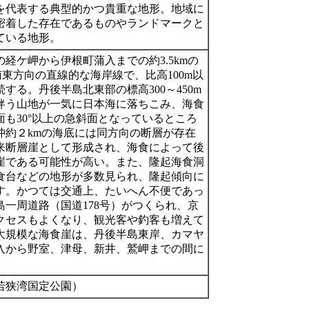
を代表する典型的かつ貴重な地形。地域に
密着した存在であるものやランドマークと
ている地形。
経ケ岬から伊根町蒲入までの約3.5kmの
東方向の直線的な海岸線で、比高100m以
する。丹後半島北東部の標高300～450m
伴う山地が一気に日本海に落ちこみ、海食
面も30°以上の急斜面となっているところ
沖約２kmの海底には同方向の断層が存在
来断層崖として形成され、海食によって後
崖である可能性が高い。また、隆起海食洞
食台などの地形が多数見られ、隆起傾向に
す。かつては交通上、たいへん不便であっ
島一周道路（国道178号）がつくられ、京
クセスもよくなり、観光客や釣客も増えて
大規模な海食崖は、丹後半島東岸、カマヤ
入から野室、津母、新井、鷲岬までの間に
。
若狭湾国定公園）