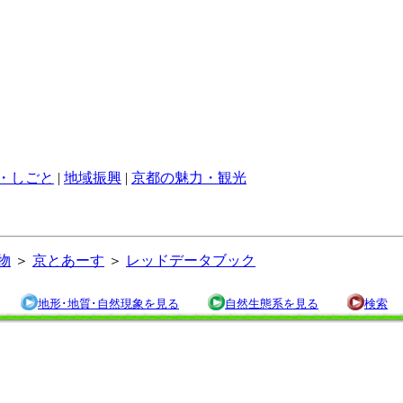
・しごと
|
地域振興
|
京都の魅力・観光
物
＞
京とあーす
＞
レッドデータブック
地形･地質･自然現象を見る
自然生態系を見る
検索