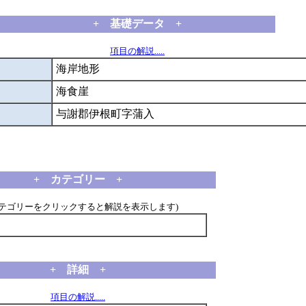
+ 基礎データ +
項目の解説.....
海岸地形
海食崖
与謝郡伊根町字蒲入
+ カテゴリー +
カテゴリーをクリックすると解説を表示します)
+ 詳細 +
項目の解説.....