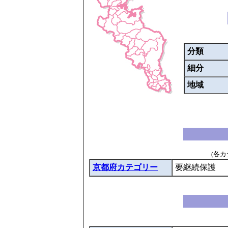
分類
細分
地域
(各
京都府カテゴリー
要継続保護