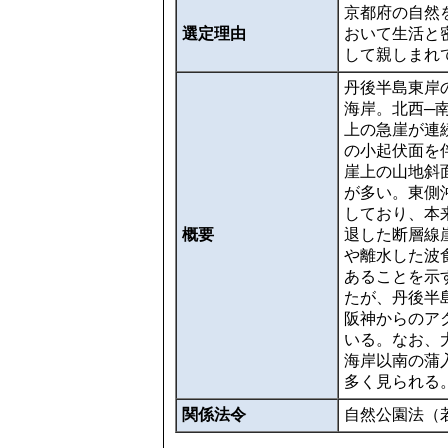
京都府の自然
選定理由
おいて生活と
して親しまれ
丹後半島東岸の
海岸。北西─南
上の急崖が連続
の小起伏面を
崖上の山地斜
が多い。東側
しており、本
概要
退した断層線
や離水した波
あることを示
たが、丹後半
阪神からのア
いる。なお、
海岸以南の蒲
多く見られる
関係法令
自然公園法（