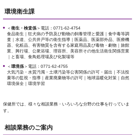
環境衛生課
＜
衛生・検査係
＞電話：0771-62-4754
食品衛生｜狂犬病の予防及び動物の飼養管理と愛護｜食中毒等調
査｜水道、公共井戸等の衛生指導｜医薬品、医薬部外品、医療機
器、化粧品、有害物質を含有する家庭用品及び毒物・劇物｜旅館
業、興行場、公衆浴場、理容所、美容所その他生活衛生関係営業
｜と畜場、食鳥処理場及び化製場等
＜
環境係
＞電話：0771-62-4755
大気汚染・水質汚濁・土壌汚染等公害関係の許可・届出｜不法投
棄等の監視・指導｜産業廃棄物等の許可｜地球温暖化対策｜自然
環境保全｜環境学習
保健所では、様々な相談業務・いろいろな分野の仕事を行っていま
す。
相談業務のご案内