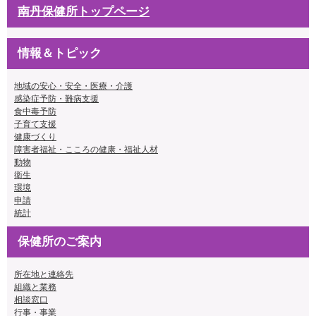
南丹保健所トップページ
情報＆トピック
地域の安心・安全・医療・介護
感染症予防・難病支援
食中毒予防
子育て支援
健康づくり
障害者福祉・こころの健康・福祉人材
動物
衛生
環境
申請
統計
保健所のご案内
所在地と連絡先
組織と業務
相談窓口
行事・事業