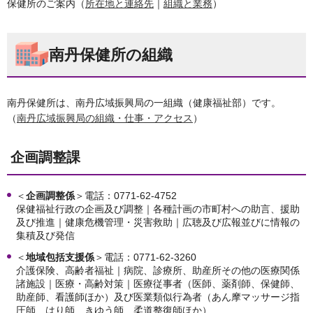
保健所のご案内（
所在地と連絡先
｜
組織と業務
）
南丹保健所の組織
南丹保健所は、南丹広域振興局の一組織（健康福祉部）です。
（
南丹広域振興局の組織・仕事・アクセス
）
企画調整課
＜
企画調整係
＞電話：0771-62-4752
保健福祉行政の企画及び調整｜各種計画の市町村への助言、援助
及び推進｜健康危機管理・災害救助｜広聴及び広報並びに情報の
集積及び発信
＜
地域包括支援係
＞電話：0771-62-3260
介護保険、高齢者福祉｜病院、診療所、助産所その他の医療関係
諸施設｜医療・高齢対策｜医療従事者（医師、薬剤師、保健師、
助産師、看護師ほか）及び医業類似行為者（あん摩マッサージ指
圧師、はり師、きゆう師、柔道整復師ほか）