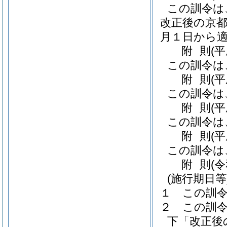
この訓令は
改正後の京都
月１日から
附
則
(
この訓令は
附
則
(
この訓令は
附
則
(
この訓令は
附
則
(
この訓令は
附
則
(
(施行期日等
１
この訓
２
この訓
下「改正後