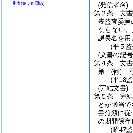
別表
(第５条関係)
(発信者名)
第３条
文
表監査委員
ならない。
課長名を用
(平５
(文書の記号
第４条
文
第
(何)
号
(平1
(完結文書)
第５条
完
とが適当で
書分類に従
の期間保存
(昭4