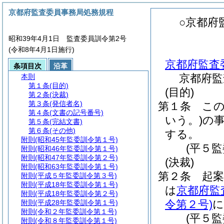
京都府監査委員事務局処務規程
○京都府
昭和39年4月1日 監査委員訓令第2号
(令和8年4月1日施行)
京都府監査
条項目次
沿革
京都府監
本則
第１条
(目的)
(目的)
第２条
(決裁)
第３条
(発信者名)
第１条
こ
第４条
(文書の記号番号)
いう。)
の
第５条
(完結文書)
第６条
(その他)
する。
附則
(昭和45年監委訓令第１号)
(平５
附則
(昭和46年監委訓令第１号)
附則
(昭和47年監委訓令第２号)
(決裁)
附則
(昭和63年監委訓令第１号)
第２条
起
附則
(平成５年監委訓令第３号)
附則
(平成18年監委訓令第１号)
は
京都府監
附則
(平成18年監委訓令第２号)
令第２号)
に
附則
(平成28年監委訓令第１号)
附則
(令和２年監委訓令第１号)
(平５
附則
(令和８年監委訓令第１号)