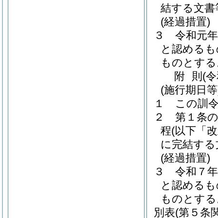
結する文書
(経過措置)
３
令和元
と認めるも
ものとする
附
則
(
(施行期日等
１
この訓
２
第１条
程
(以下「
に完結する
(経過措置)
３
令和７
と認めるも
ものとする
別表
(第５条