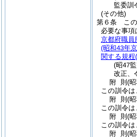
監委訓
(その他)
第６条
こ
必要な事項
京都府職員
(昭和43年
関する規程
(昭4
改正、
附
則
(
この訓令は
附
則
(
この訓令は
附
則
(
この訓令は
附
則
(