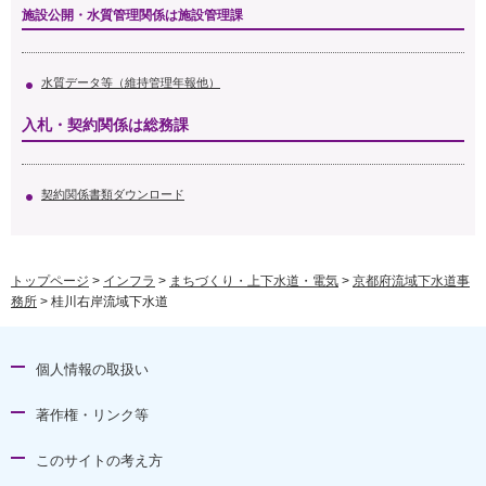
施設公開・水質管理関係は施設管理課
水質データ等（維持管理年報他）
入札・契約関係は総務課
契約関係書類ダウンロード
トップページ
>
インフラ
>
まちづくり・上下水道・電気
>
京都府流域下水道事
務所
> 桂川右岸流域下水道
個人情報の取扱い
著作権・リンク等
このサイトの考え方