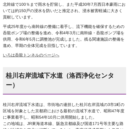
北幹線で100％まで雨水を貯留し、また平成30年7月西日本豪雨にお
いては約150戸の浸水を防いだと推定され、浸水被害軽減に大きく
貢献しています。
平成25年度から南幹線の整備に着手し、流下機能を確保するための
呑龍ポンプ場の整備を進め、令和4年3月に南幹線・呑龍ポンプ場を
供用、令和6年5月に調整池が完成しました。残る関連施設の整備を
進め、早期の全体完成を目指しています。
いろは呑龍トンネルのページへ
桂川右岸流域下水道（洛西浄化センタ
ー）
桂川右岸流域下水道は、市街地の連担した桂川右岸流域の3市1町の
区域を対象とした京都府における最初の流域下水道で、昭和47年度
に事業着手し、昭和54年10月に供用開始しました。
この地域は、JR東海道本線、阪急京都線及び国道171号等主要な路