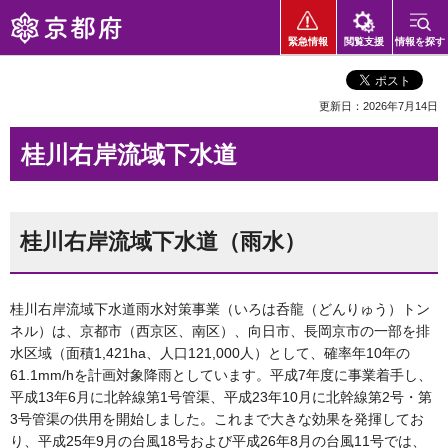
京都府
緊急情報
閲覧支援
情報を探す
更新日：2026年7月14日
桂川右岸流域下水道
桂川右岸流域下水道（雨水）
桂川右岸流域下水道雨水対策事業（いろは呑龍（どんりゅう）トン
ネル）は、京都市（西京区、南区）、向日市、長岡京市の一部を排
水区域（面積1,421ha、人口121,000人）として、確率年10年の
61.1mm/hを計画対象降雨としています。平成7年度に事業着手し、
平成13年6月に北幹線第1号管渠、平成23年10月に北幹線第2号・第
3号管渠の供用を開始しました。これまで大きな効果を発揮してお
り、平成25年9月の台風18号および平成26年8月の台風11号では、