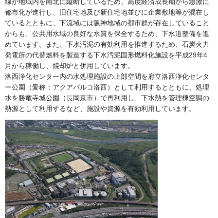
線が地域内を南北に縦断しているため、高度経済成長期から急激に
都市化が進行し、旧住宅地及び新住宅地並びに企業敷地等が混在し
ているとともに、下流域には阪神地域の都市群が存在していること
からも、公共用水域の良好な水質を保全するため、下水道整備を進
めています。また、下水汚泥の有効利用を推進するため、石炭火力
発電所の代替燃料を製造する下水汚泥固形燃料化施設を平成29年4
月から稼働し、焼却炉と併用しています。
洛西浄化センター内の水処理施設の上部空間を府立洛西浄化センタ
ー公園（愛称：アクアパルコ洛西）として利用するとともに、処理
水を勝竜寺城公園（長岡京市）で再利用し、下水熱を管理棟空調の
熱源として利用するなど、施設や資源を有効利用しています。