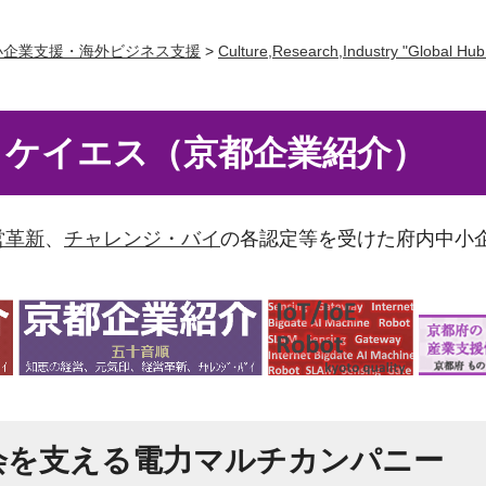
小企業支援・海外ビジネス支援
>
Culture,Research,Industry "Global H
イケイエス（京都企業紹介）
営革新
、
チャレンジ・バイ
の各認定等を受けた府内中小
会を支える電力マルチカンパニー