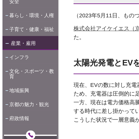
安全
（2023年5月11日、も
暮らし・環境・人権
株式会社アイケイエス（
子育て・健康・福祉
た。
産業・雇用
インフラ
太陽光発電とEV
文化・スポーツ・教
育
現在、EVの数に対し充
地域振興
ため、充電器は圧倒的に足
一方、現在は電力価格高
京都の魅力・観光
する時代に差し掛かってい
府政情報
こうした状況で一層意義が