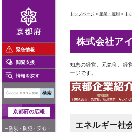
京都府
トップページ
>
産業・雇用
>
中
株式会社ア
緊急情報
閲覧支援
知恵の経営
、
元気印
、
経
ージです。
情報を探す
京都府の広報
エネルギー社
防災・防犯・安心・