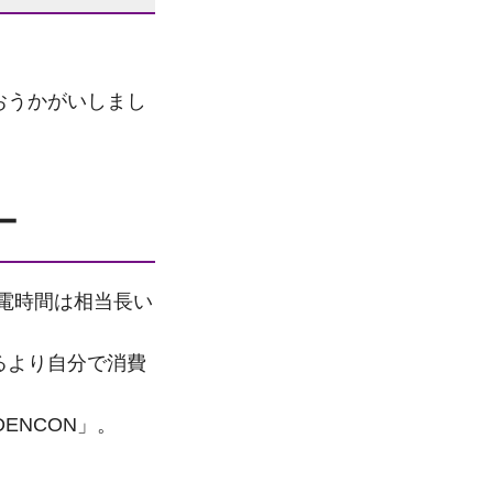
おうかがいしまし
ー
電時間は相当長い
るより自分で消費
ENCON」。