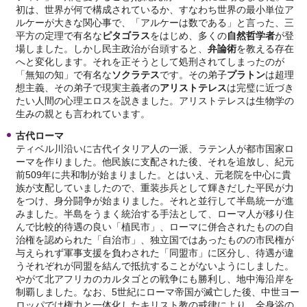
初は、世界が何で構成されているか、すなわち世界の最小単位ア
ルケーが大きな関心事で、「アルケーは数である」と言った、三
平方の定理で有名な
ピタゴラス
をはじめ、多くの
自然哲学者
が登
場しました。しかし民主政治が台頭すると、
弁論術
を教える存在
へと変化します。それを正そうとして処刑されてしまったのが
「無知の知」で有名な
ソクラテス
です。その弟子
プラトン
は超理
想主義、その弟子で現実主義者の
アリストテレス
は完璧に近づき
たい人間の心理エロスを説きました。アリストテレスは生物学の
生みの親とも言われています。
古代ローマ
ティベル川沿いに古代イタリア人の一派、ラテン人が都市国家ロ
ーマを作りました。他民族に支配された後、それを追放し、紀元
前509年に共和制が始まりました。とはいえ、元老院を中心に貴
族が支配していましたので、重装歩兵として輝きだした平民が力
をつけ、身分闘争が始まりました。それと並行して半島統一が進
みました。半島をうまく統治する手法として、ローマ人が移り住
んで比較的待遇の良い「植民市」、ローマに併合されたものの自
治権を認められた「自治市」、独立国ではあったものの市民権が
与えられず軍事支援を負わされた「同盟市」に区分し、待遇が違
うそれぞれが同盟を結んで抵抗することがないようにしました。
やがて北アフリカのカルタゴとの戦争にも勝利し、地中海沿岸を
制覇しました。なお、5世紀にローマ帝国が滅亡した後、中世ヨー
ロッパでは権力と一体化したキリスト教の戒律により、全身浴の