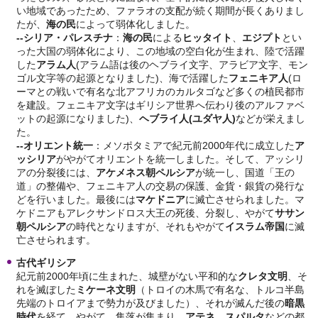
い地域であったため、ファラオの支配が続く期間が長くありまし
たが、
海の民
によって弱体化しました。
--
シリア・パレスチナ
：
海の民
による
ヒッタイト
、
エジプト
とい
った大国の弱体化により、この地域の空白化が生まれ、陸で活躍
した
アラム人
(アラム語は後のヘブライ文字、アラビア文字、モン
ゴル文字等の起源となりました)、海で活躍した
フェニキア人
(ロ
ーマとの戦いで有名な北アフリカのカルタゴなど多くの植民都市
を建設。フェニキア文字はギリシア世界へ伝わり後のアルファベ
ットの起源になりました)、
ヘブライ人
(
ユダヤ人)
などが栄えまし
た。
--
オリエント統一
：メソポタミアで紀元前2000年代に成立した
ア
ッシリア
がやがてオリエントを統一しました。そして、アッシリ
アの分裂後には、
アケメネス朝ペルシア
が統一し、国道「王の
道」の整備や、フェニキア人の交易の保護、金貨・銀貨の発行な
どを行いました。最後には
マケドニア
に滅亡させられました。マ
ケドニアもアレクサンドロス大王の死後、分裂し、やがて
ササン
朝ペルシア
の時代となりますが、それもやがて
イスラム帝国
に滅
亡させられます。
古代ギリシア
紀元前2000年頃に生まれた、城壁がない平和的な
クレタ文明
、そ
れを滅ぼした
ミケーネ文明
（トロイの木馬で有名な、トルコ半島
先端のトロイアまで勢力が及びました）、それが滅んだ後の
暗黒
時代
を経て、やがて、集落が集まり、
アテネ
、
スパルタ
などの都