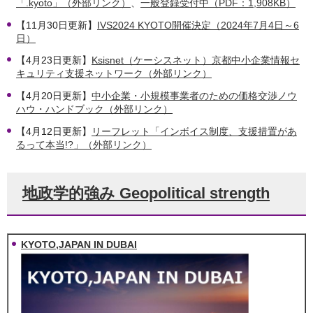
「.kyoto」（外部リンク）
、
一般登録受付中（PDF：1,908KB）
【11月30日更新】
IVS2024 KYOTO開催決定（2024年7月4日～6
日）
【4月23日更新】
Ksisnet（ケーシスネット）京都中小企業情報セ
キュリティ支援ネットワーク（外部リンク）
【4月20日更新】
中小企業・小規模事業者のための価格交渉ノウ
ハウ・ハンドブック（外部リンク）
【4月12日更新】
リーフレット「インボイス制度、支援措置があ
るって本当!?」（外部リンク）
地政学的強み Geopolitical strength
KYOTO,JAPAN IN DUBAI