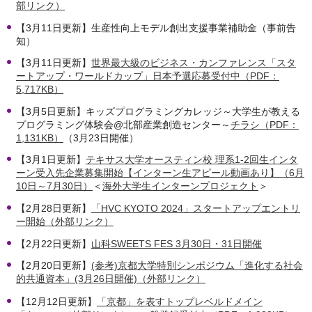
部リンク）
【3月11日更新】生産性向上モデル創出支援事業補助金（事前告
知）
【3月11日更新】
世界最大級のビジネス・カンファレンス「スタ
ートアップ・ワールドカップ」日本予選応募受付中（PDF：
5,717KB）
【3月5日更新】キッズプログラミングカレッジ～大学生が教える
プログラミング体験会@北部産業創造センター～
チラシ（PDF：
1,131KB）
（3月23日開催）
【3月1日更新】
テキサス大学オースティン校 理系1-2回生インタ
ーン受入先企業募集開始【インターン生アピール動画あり】（6月
10日～7月30日）
＜
海外大学生インターンプロジェクト
＞
【2月28日更新】
「HVC KYOTO 2024」スタートアップエントリ
ー開始（外部リンク）
【2月22日更新】
山科SWEETS FES 3月30日・31日開催
【2月20日更新】
(参考)京都大学特別シンポジウム「進化する社会
的共通資本」(3月26日開催)（外部リンク）
【12月12日更新】
「京都」を表すトップレベルドメイン