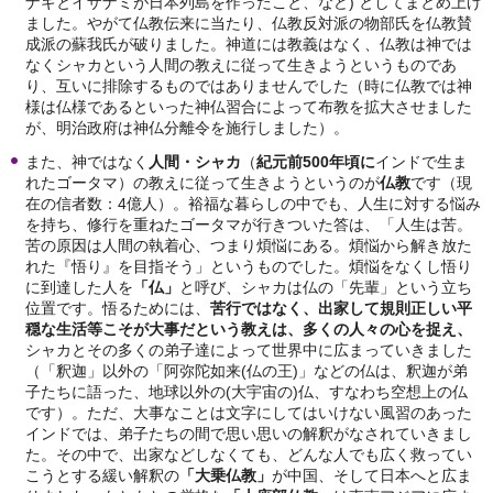
ナギとイザナミが日本列島を作ったこと、など) としてまとめ上げ
ました。やがて仏教伝来に当たり、仏教反対派の物部氏を仏教賛
成派の蘇我氏が破りました。神道には教義はなく、仏教は神では
なくシャカという人間の教えに従って生きようというものであ
り、互いに排除するものではありませんでした（時に仏教では神
様は仏様であるといった神仏習合によって布教を拡大させました
が、明治政府は神仏分離令を施行しました）。
また、神ではなく
人間・シャカ
（
紀元前
500
年頃に
インドで生ま
れたゴータマ）の教えに従って生きようというのが
仏教
です（現
在の信者数：4億人）。裕福な暮らしの中でも、人生に対する悩み
を持ち、修行を重ねたゴータマが行きついた答は、「人生は苦。
苦の原因は人間の執着心、つまり煩悩にある。煩悩から解き放た
れた『悟り』を目指そう」というものでした。煩悩をなくし悟り
に到達した人を
「仏」
と呼び、シャカは仏の「先輩」という立ち
位置です。悟るためには、
苦行ではなく、出家して規則正しい平
穏な生活等こそが大事だという教えは、多くの人々の心を捉え、
シャカとその多くの弟子達によって世界中に広まっていきました
（「釈迦」以外の「阿弥陀如来(仏の王)」などの仏は、釈迦が弟
子たちに語った、地球以外の(大宇宙の)仏、すなわち空想上の仏
です）。ただ、大事なことは文字にしてはいけない風習のあった
インドでは、弟子たちの間で思い思いの解釈がなされていきまし
た。その中で、出家などしなくても、どんな人でも広く救ってい
こうとする緩い解釈の
「大乗仏教」
が中国、そして日本へと広ま