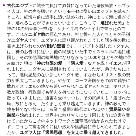
古代エジプト
に戦争で負けて奴隷になっていた遊牧民族・ヘブラ
イ人は、神の声を聴いたという
モーセ
に従い出エジプトを試みた
ところ、紅海を前に追手に追い詰められ、神によって海に道がで
き、逃れることができたといいます。こうして
「選ばれた民」
と
神の10の約束事(十戒)を、シナイ半島のシナイ山で誓ったので
す。これが
ユダヤ教
の原点であり、神と誓った人たちとその子孫
が
ユダヤ人
です。ユダヤ人に語り継がれたこうした話を後の世に
書き上げられたのが
(
旧約)
聖書
です。エジプトを脱したユダヤ人
は、神のお告げに従い、他の民族もいた中でイスラエルの地に建
国し、その後他国の植民地になりながらも1000年ほどその地に住
み続けた頃に
「神の無限の愛」「隣人愛」
などを説く
イエス
が現
れました。ユダヤ人に処刑されてしまいましたが、弟子たちによ
って、選民思想のない新しいユダヤ教、すなわちキリスト教の勢
力が拡大していきました。やがて、ローマ帝国からの独立戦争に
敗れイスラエルの地から追いやられたユダヤ人たちは、キリスト
教が政治・行政面でも勢力を持つようになっていたヨーロッパに
散っていきました。迫害を受けつつも、その試練をも「選ばれた
民」故にと考え、たくましく乗り越えていきます。神の教えで土
地を持てない彼らは、農業全盛期の時代にいちはやく
貿易業
や
金
融業
を始めました。世界中に散りぢりになり同じように迫害を受
けていたからこそのネットワークと連帯感が活かされたわけで
す。こうして富を築くに従い嫉妬や陰謀論に苦しめられてきまし
たが、
ユダヤ人は「選民思想」を支えに乗り越えてきました
。