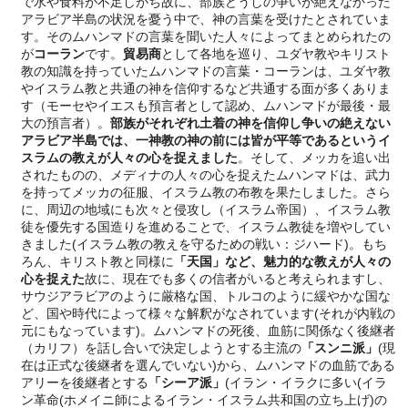
で水や食料が不足しがち故に、部族どうしの争いが絶えなかった
アラビア半島の状況を憂う中で、神の言葉を受けたとされていま
す。そのムハンマドの言葉を聞いた人々によってまとめられたの
が
コーラン
です。
貿易商
として各地を巡り、ユダヤ教やキリスト
教の知識を持っていたムハンマドの言葉・コーランは、ユダヤ教
やイスラム教と共通の神を信仰するなど共通する面が多くありま
す（モーセやイエスも預言者として認め、ムハンマドが最後・最
大の預言者）。
部族がそれぞれ土着の神を信仰し争いの絶えない
アラビア半島では、一神教の神の前には皆が平等であるというイ
スラムの教えが人々の心を捉えました
。そして、メッカを追い出
されたものの、メディナの人々の心を捉えたムハンマドは、武力
を持ってメッカの征服、イスラム教の布教を果たしました。さら
に、周辺の地域にも次々と侵攻し（イスラム帝国）、イスラム教
徒を優先する国造りを進めることで、イスラム教徒を増やしてい
きました(イスラム教の教えを守るための戦い：ジハード)。もち
ろん、キリスト教と同様に
「天国」など、魅力的な教えが人々の
心を捉えた
故に、現在でも多くの信者がいると考えられますし、
サウジアラビアのように厳格な国、トルコのように緩やかな国な
ど、国や時代によって様々な解釈がなされています(それが内戦の
元にもなっています)。ムハンマドの死後、血筋に関係なく後継者
（カリフ）を話し合いで決定しようとする主流の
「スンニ派」
(現
在は正式な後継者を選んでいない)から、ムハンマドの血筋である
アリーを後継者とする
「シーア派」
(イラン・イラクに多い(イラ
ン革命(ホメイニ師によるイラン・イスラム共和国の立ち上げ)の