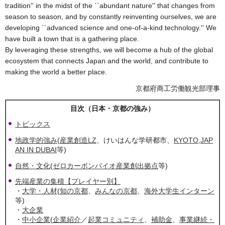
tradition'' in the midst of the ``abundant nature'' that changes from
season to season, and by constantly reinventing ourselves, we are
developing ``advanced science and one-of-a-kind technology.'' We
have built a town that is a gathering place.
By leveraging these strengths, we will become a hub of the global
ecosystem that connects Japan and the world, and contribute to
making the world a better place.
京都府商工労働観光部理事
目次（日本・京都の強み）
トピックス
地政学的強み
(
産業創造LZ
、けいはんな学研都市、
KYOTO,JAP
AN IN DUBAI
等)
自然・文化
(
ゼロカーボンバイオ産業創出拠点
等)
先端産業の集積【プレイヤー別】
・
大学・人材
(
知の京都
、
みんなの京都
、
海外大学生インターン
等)
・
大企業
・
中小企業
(
企業紹介
／
起業コミュニティ
、
補助金
、
事業継続・