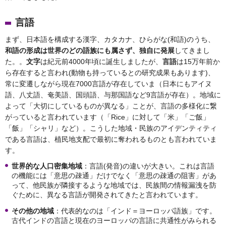
言語
まず、日本語を構成する漢字、カタカナ、ひらがな(和語)のうち、
和語の形成は世界のどの語族にも属さず、独自に発展
してきまし
た。。
文字
は紀元前4000年頃に誕生しましたが、
言語
は15万年前か
ら存在すると言われ(動物も持っているとの研究成果もあります)、
常に変遷しながら現在7000言語が存在していま（日本にもアイヌ
語、八丈語、奄美語、国頭語、与那国語など9言語が存在）。地域に
よって「大切にしているものが異なる」ことが、言語の多様化に繋
がっていると言われています（「Rice」に対して「米」「ご飯」
「飯」「シャリ」など）。こうした地域・民族のアイデンティティ
である言語は、植民地支配で最初に奪われるものとも言われていま
す。
世界的な人口密集地域
：言語(発音)の違いが大きい。これは言語
の機能には「意思の疎通」だけでなく「意思の疎通の阻害」があ
って、他民族が隣接するような地域では、民族間の情報漏洩を防
ぐために、異なる言語が開発されてきたと言われています。
その他の地域
：代表的なのは「インド＝ヨーロッパ語族」です。
古代インドの言語と現在のヨーロッパの言語に共通性がみられる