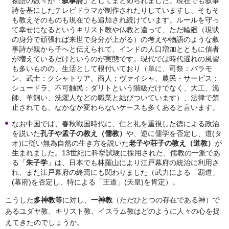
物語の数々が
「叙事詩」
としてまとめられました。現在でも叙事
詩を基にしたテレビドラマが制作されたりしていますし、そもそ
も教えそのものも現在でも追加され続けています。ルールを守っ
て幸せになるというキリスト教や仏教と違って、ただ輪廻（現状
の身分で頑張れば来世で身分が上がる）の考えや物語のような叙
事詩が親から子へと伝えられて、インドの人口増加とともに信者
が増えているだけというのが実態です。現代では時代遅れの風習
も多いものの、生活として根付いており（単に、司祭：バラモ
ン、武士：クシャトリア、商人：ヴァイシャ、農民・サービス：
シュードラ、不可触民：ダリトという階級だけでなく、大工、漁
師、羊飼い、洗濯人などの職業と結びついています）、法律で禁
止されても、なかなか変わらないケースも多くあると言います。
なお中国では、春秋戦国時代に、仁と礼を重視した徳による政治
を説いた
孔子や孟子の教え（儒教）
や、逆に儒学を否定し、道(タ
オ)に従い無為自然の生き方を説いた
老子や荘子の教え（道教）
が
生まれました。13世紀に科挙試験に採用された、儒教の一派であ
る「
朱子学
」は、日本でも林羅山により江戸幕府の統治に利用さ
れ、また江戸幕府の終焉にも関わりました（武力による「覇道」
(幕府)を否定し、特による「王道」(天皇)を肯定）。
こうした
多神教等
に対し、
一神教
（ただひとつの存在である神）で
あるユダヤ教、キリスト教、イスラム教はどのように人々の心を捉
えてきたのでしょうか。