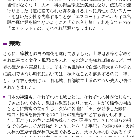
習慣がなくなり、人々・街の衛生環境は劣悪になり、伝染病が流
行りました（道に捨てられた糞を避けるように男性が長いスカー
トをはいた女性を先導することが「エスコート」のベルサイユ宮
殿の庭に糞を捨てないようにと「立ち入り禁止」札を立てたのが
「エチケット」の、それぞれ語源となりました）。
宗教
さらに、
宗教
も独自の進化を遂げてきました。世界は多様な宗教や
それに基づく文化・風習にあふれ、その違いを知れば知るほど、世
界の豊かさを実感します。そもそも世界中で自然の偉大さを科学的
に説明できない時代においては、様々なことを解釈するのに「神」
という存在が発明され、各地域、各部族で土着の神々や先人が信仰
されてきました。
日本の
神道
も、それぞれの地域ごとに、それぞれの神が信じられ
てきたものであり、教祖も教義もありません。やがて稲作の開始
とともに貧富の差が生じ、次第に各地に「王」が登場した際に、
権力・権威を保持するのに自らの祖先を神とする者が現れまし
た。王どうしの争いに勝ち残ったのが天皇です。そして自らの祖
先である神こそが最強だということを「古事記」 (太陽の神・天照
大神の直系子孫が神武天皇であること、天照大神の親であるイザ