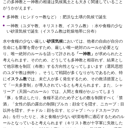
この多神教と一神教の相違は気候風土とも大きく関連していること
がうかがえます。
多神教（ヒンドゥー教など）：肥沃な土壌の気候で誕生
一神教（ユダヤ教、キリスト教、イスラム教）：水や食糧の少な
い砂漠気候で誕生（イスラム教は乾燥地帯に分布）
水や食糧の少ない厳しい
砂漠気候
においては、他者の自由が自分の
生命にも影響を脅かすため、厳しい唯一絶対のルールが必要とな
り、唯一絶対のルールを語って許される
「一神教」
が求められたと
考えられます。そのため、どうしても多神教と相容れず、結果とし
て他宗教を制圧（布教）する方向性となってしまいます（選民思想
のユダヤ教は例外）。そうして戦闘が多くなりがちであるため、特
に
イスラム教
では、未亡人が多く発生するため、その救済措置とし
て「一夫多妻制」が導入されているとも考えられます。また、シャ
リーア（天国へのルール）では、人間と食糧がかぶってしまう
「豚」を禁止したり、食糧不足のため子どもの数を制限すべく「禁
酒」「女性の肌の露出の制限(ブルカ：顔全てを隠す、ニカーブ：目
以外を隠す、チャドル：顔を出す、ヒジャブ：ヘッドスカーフの
み)」を行ったりと、水と食糧が少ない砂漠地帯に適応するためのル
ールとなっていると考えられます（キリスト教が十字軍に失敗した