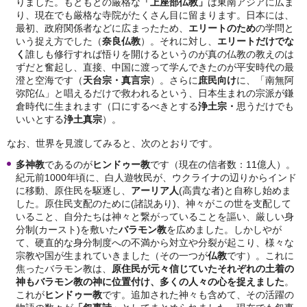
りました。もともとの厳格な
「上座部仏教」
は東南アジアに広ま
り、現在でも厳格な寺院がたくさん目に留まります。日本には、
最初、政府関係者などに広まったため、
エリートのため
の学問と
いう捉え方でした（
奈良仏教
）。それに対し、
エリートだけでな
く
誰しも修行すれば悟りを開けるというのが真の仏教の教えのは
ずだと奮起し、直接、中国に渡って学んできたのが平安時代の最
澄と空海です（
天台宗・真言宗
）。さらに
庶民向け
に、「南無阿
弥陀仏」と唱えるだけで救われるという、日本生まれの宗派が鎌
倉時代に生まれます（口にするべきとする
浄土宗・
思うだけでも
いいとする
浄土真宗
）。
なお、世界を見渡してみると、次のとおりです。
多神教
であるのが
ヒンドゥー教
です（現在の信者数：11億人）。
紀元前1000年頃に、白人遊牧民が、ウクライナの辺りからインド
に移動、原住民を駆逐し、
アーリア人
(高貴な者)と自称し始めま
した。原住民支配のために(諸説あり)、神々がこの世を支配して
いること、自分たちは神々と繋がっていることを謳い、厳しい身
分制(カースト)を敷いた
バラモン教
を広めました。しかしやが
て、硬直的な身分制度への不満から対立や分裂が起こり、様々な
宗教や国が生まれていきました（その一つが
仏教
です）。これに
焦ったバラモン教は、
原住民が元々信じていたそれぞれの土着の
神もバラモン教の神に位置付け、多くの人々の心を捉えました
。
これが
ヒンドゥー教
です。追加された神々も含めて、その活躍の