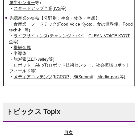
創生センター
等)
・
スタートアップ企業
(
IVS
等)
先端産業の集積【分野別：生命・物体・空想】
・食産業・フードテック(Food Voice Kyoto、食の世界便、Food
tech-hill等)
・
ライフサイエンス
(
チャレンジ・バイ
、
CLEAN VOICE KYOT
O
等)
・
機械金属
・半導体
・脱炭素(ZET-valley等)
・
ロボット・AI/IoT
(
ロボット技術センター
、
社会拡張ロボット
フィールド
等)
・
メディアコンテンツ
(
KCROP
、
BitSummit
、
Media-park
等)
トピックス Topix
目次