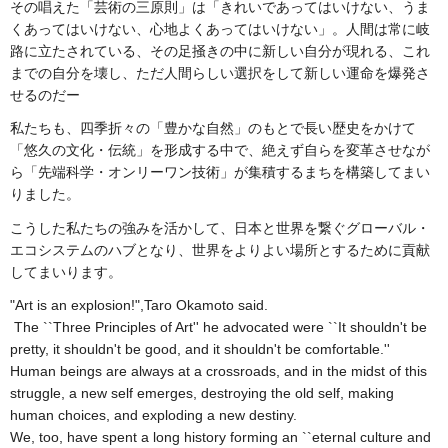
その唱えた「芸術の三原則」は「きれいであってはいけない、うま
くあってはいけない、心地よくあってはいけない」。人間は常に岐
路に立たされている、その足掻きの中に新しい自分が現れる、これ
までの自分を壊し、ただ人間らしい選択をして新しい運命を爆発さ
せるのだー
私たちも、四季折々の「豊かな自然」のもとで長い歴史をかけて
「悠久の文化・伝統」を形成する中で、絶えず自らを変革させなが
ら「先端科学・オンリーワン技術」が集積するまちを構築してまい
りました。
こうした私たちの強みを活かして、日本と世界を繋ぐグローバル・
エコシステムのハブとなり、世界をよりよい場所とするために貢献
してまいります。
"Art is an explosion!",Taro Okamoto said.
The ``Three Principles of Art'' he advocated were ``It shouldn't be
pretty, it shouldn't be good, and it shouldn't be comfortable.''
Human beings are always at a crossroads, and in the midst of this
struggle, a new self emerges, destroying the old self, making
human choices, and exploding a new destiny.
We, too, have spent a long history forming an ``eternal culture and