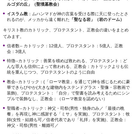
ルゴダの丘」（聖墳墓教会）
イスラム教
：ムハンマドが神の言葉を受ける際に天に登ったとさ
れるのが、メッカから遠く離れた
「聖なる岩」（岩のドーム）
キリスト教のカトリック、プロテスタント、正教会の違いをまとめ
てみます。
信者数-- カトリック：12億人、プロテスタント：5億人、正教
会：3億人
特徴--カトリック：善業を積めば救われる、プロテスタント：ど
んな罪人も信仰によって救われる、正教会：カトリックよりも伝
統を重んじつつ、プロテスタントのように自由
教会--カトリック：(「ローマ教皇」を通じて)神を感じるために豪
華できらびやか(大きな建物内をステンドグラス・聖像・宗教画で
装飾)、プロテスタント：「自分」で聖書を読み考えるためにシン
プルで装飾なし、正教会：（ローマ教皇を認めない）
聖職者--カトリック：神父・司祭(男性・独身のみ／「最後の晩
餐」を再現し神に感謝する「ミサ」を実施)、プロテスタント：牧
師(女性・結婚も可／信者代表であり「礼拝」を実施)、正教会：
神父・司祭(男性・離婚可／