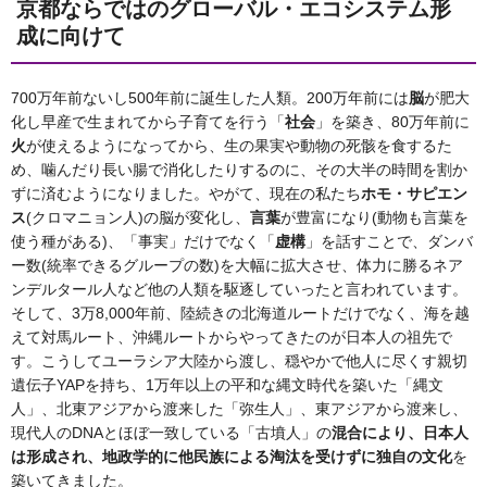
京都ならではのグローバル・エコシステム形
成に向けて
700万年前ないし500年前に誕生した人類。200万年前には
脳
が肥大
化し早産で生まれてから子育てを行う「
社会
」を築き、80万年前に
火
が使えるようになってから、生の果実や動物の死骸を食するた
め、噛んだり長い腸で消化したりするのに、その大半の時間を割か
ずに済むようになりました。やがて、現在の私たち
ホモ・サピエン
ス
(クロマニョン人)の脳が変化し、
言葉
が豊富になり(動物も言葉を
使う種がある)、「事実」だけでなく「
虚構
」を話すことで、ダンバ
ー数(統率できるグループの数)を大幅に拡大させ、体力に勝るネア
ンデルタール人など他の人類を駆逐していったと言われています。
そして、3万8,000年前、陸続きの北海道ルートだけでなく、海を越
えて対馬ルート、沖縄ルートからやってきたのが日本人の祖先で
す。こうしてユーラシア大陸から渡し、穏やかで他人に尽くす親切
遺伝子YAPを持ち、1万年以上の平和な縄文時代を築いた「縄文
人」、北東アジアから渡来した「弥生人」、東アジアから渡来し、
現代人のDNAとほぼ一致している「古墳人」の
混合により、日本人
は形成され、地政学的に他民族による淘汰を受けずに独自の文化
を
築いてきました。