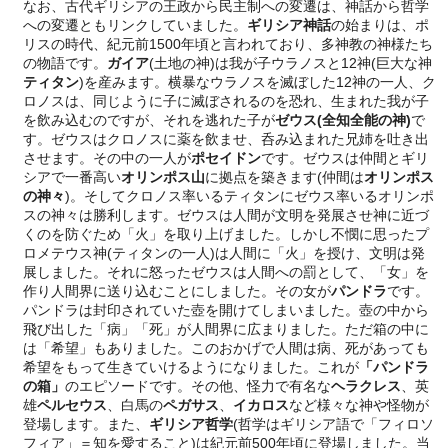
なお、古代ギリシアの王政から民主制への変遷は、神話から哲学
への変遷ともリンクしていました。
ギリシア神話
の始まりは、ポ
リスの時代、紀元前1500年頃と言われており、多神教の神様たち
の物語です。
ガイア
(土地の神)は我が子ウラノスと12神(巨大な神
ティタン
)を産みます。横暴なウラノスを滅ぼした12神の一人、ク
ロノスは、同じように子に滅ぼされるのを恐れ、生まれた我が子
を飲み込むのですが、それを逃れた子が
ゼウス
(全知全能の神)
で
す。ゼウスはクロノスに薬を飲ませ、呑み込まれた兄姉を吐き出
させます。その中の一人が
ポセイドン
です。ゼウスは仲間とギリ
シアで一番高い
オリンポス山
に拠点を築きます(仲間は
オリンポス
の神々
)。そしてクロノス率いるティタンにゼウス率いるオリンポ
スの神々は勝利します。ゼウスは人間が文明を発展させ神に近づ
くのを防ぐため「火」を取り上げました。しかし不憫に思ったプ
ロメテウス神(ティタンの一人)は人間に「火」を授け、文明は発
展しました。それに怒ったゼウスは人間への罰として、「女」を
作り人間界に送り込むことにしました。その女が
パンドラ
です。
パンドラは封印されていた壺を開けてしまいました。壺の中から
飛び出した「病」「死」が人間界に広まりました。ただ箱の中に
は「希望」もありました。このおかげで人間は病、死があっても
希望をもって生きていけるようになりました。これが
「パンドラ
の箱」
のエピソードです。その他、怪力で有名な
ヘラクレス
、英
雄
ペルセウス
、白馬の
ペガサス
、
イカロス
など様々な神や怪物が
登場します。また、
ギリシア哲学
(哲学はギリシア語で「フィロソ
フィア」＝知を愛すること)は紀元前500年頃に登場しました。当