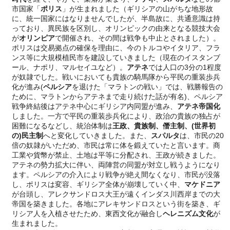
市国家「
ポリス
」が生まれました（ギリシアの山がちな地形故
に、統一国家にはなりませんでしたが、半島故に、共通意識は持
っており、異民族を区別し、オリンピックの由来となる競技大会
が
オリンピア
で開催され、その間は戦争も中止とされました）。
ポリスは交易拠点の確保を理由に、今のトルコやイタリア、フラ
ンス等に大規模植民市を建設していきました（現在のイスタンブ
ール、ナポリ、マルセイユなど）。
アテネ
では人口の3分の1程度
が奴隷でした。戦いにおいても貴族の騎馬隊から平民の重装歩兵
化が進み(
ペルシア
を退けた「マラトンの戦い」では、戦勝報告の
ために、マラトンからアテネまで走り続けた話が有名)、ペルシア
戦争終結後はアテネ中心にギリシア内同盟が進み、
アテネ帝国化
しました。一方で平民の重装歩兵化により、政治の貴族の独占が
困難になるなどし、統治体制は
王政、貴族制、僭主制、
(
世界初
の)
民主制
へと変化していきました。また、
スパルタ
は、市民の20
倍の奴隷がいただめ、市民は常に体を鍛えていたと言います。商
工業や貨幣が禁止、土地は平等に分配され、王政が続きました。
アテネの勢力拡大に伴い、両陣営の同盟が対立し戦うようになり
ます。ペルシアの介入により戦争が絶え間なくなり、市民が没落
し、ポリスは変容、ギリシア全体が崩壊していく中、
マケドニア
が台頭し、アレクサンドロス大王が遠くインダス川西岸までの大
帝国を築きました。各地にアレキサンドロスという街を築き、ギ
リシア人を入植させたため、東西文化が融合し
ヘレニズム文化
が
生まれました。