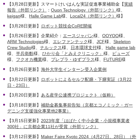
【3月28日更新】スマートけいはんな実証促進事業補助金【
実績
報告（外部リンク）
：
Quon Technology（外部リンク）
様、
keigan
様、
Halle Game Lab
様、
Local24（外部リンク）
様】
【3月28日更新】
ロボット競技会CoRE開催
【3月26日更新】企業紹介：
エースジャパン
様、
OOYOO
様、
ARM Technologies
様、
エレファンテック
様、
JCF
様、
Skeleton
Crew Studio
様、
ナルックス
様、
日本環球支付
様、
Halle game lab
様、
半兵衛麩
様、
ひかり会「とみえクリニック」
様、
ピューズ
様、
フクオカ機業
様、
プレプラ・ゆずプラス
様、
FUTURE
様
【3月26日更新】
海外大学生インターン受入企業例
【3月22日更新】
ロボットによるセルフ配膳・下膳実証（3月22
日・23日）
【3月20日更新】
ある産学公連携プロジェクト（仮称）
【3月18日更新】
補助金募集事前告知（京都エコノミック・ガー
デニング支援強化事業他2事業）
【3月15日更新】
2023年度「はばたく中小企業・小規模事業者
300社」に京都企業11社が受賞（外部リンク）
【3月12日更新】
Maker Faire Kyoto 2024（4月27日、28日）（外