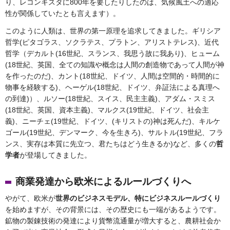
り、レコンキスタに800年を要したりしたのは、気候風土への適応
性が関係していたとも言えます）。
このように人類は、世界の第一原理を追求してきました。ギリシア
哲学(ピタゴラス、ソクラテス、プラトン、アリストテレス)、近代
哲学（デカルト(16世紀、スランス、我思う故に我あり)、ヒューム
(18世紀、英国、全ての知識や概念は人間の創造物であって人間が神
を作ったのだ)、カント(18世紀、ドイツ、人間は空間的・時間的に
物事を経験する)、ヘーゲル(18世紀、ドイツ、弁証法による真理へ
の到達)）、ルソー(18世紀、スイス、民主主義)、アダム・スミス
(18世紀、英国、資本主義)、マルクス(19世紀、ドイツ、社会主
義)、ニーチェ(19世紀、ドイツ、(キリストの)神は死んだ)、キルケ
ゴール(19世紀、デンマーク、今を生きろ)、サルトル(19世紀、フラ
ンス、実存は本質に先立つ、君たちはどう生きるか)など、多くの
哲
学者
が登場してきました。
商業発達から欧米によるルールづくりへ
やがて、欧米が
世界のビジネスモデル、特にビジネスルールづくり
を始めますが、その背景には、その歴史にも一端があるようです。
鉱物の製錬技術の発達により貨幣流通量が増大すると、農耕社会か