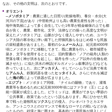
なお、その他の文明は、次のとおりです。
オリエント
--
メソポタミア
：農業に適した日照り(乾燥地帯)、養分・水分(大
河川の下流)があり（中世欧州よりも高い農業生産性を誇った）、
地中海気候によって多く自生していた1年草が税金確保の上でも都
合が良く、農業、都市化、文字、法律などの揃った高度な文明が
栄えたメソポタミアは、山脈が少なく侵入しやすいため、ユーラ
シア大陸の寒冷化に伴い南下した狩猟民族らをはじめ様々な民族
の栄枯盛衰がありました。最初の
シュメール人
は、紀元前4000年
頃にメソポタミアに移動してきて、既に農業を行い、都市城壁を
築き、文字を使用するとともに、旧約聖書の「ノアの箱舟(人類の
堕落を嘆く神が洪水を起こし、箱舟を作ったノア以外の生物を絶
滅させた)」に似た洪水の神話(ギルガメッシュ叙事詩など)なども
作っていました。次に
アッカド人
、そしてハンムラビ法典で有名
な
アムル人
、鉄製武器を使った
ヒッタイト人
、さらにそれを滅ぼ
した
海の民
によって鉄器が広まりました。
--
エジプト
：メソポタミア同様、「ナイルの賜物」であり、灌漑
農業等を進めるために紀元前3000年頃にはファラオ（王）による
統一国家が成立しました。ピラミッドは、農業ができない季節の
「公共事業」政策であったという説もあります。馬にひかせた戦
車で戦った遊牧民
ヒソクス
などの侵入、クレオパトラとカエサ
ル、アントニウスとのロマンスで有名なローマとの戦いなどがあ
ったものの、砂漠と海に囲まれ、基本的には異民族が侵入しにく