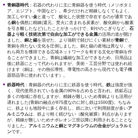
青銅器時代
：石器の代わりに主に青銅器を使う時代（メソポタミ
ア、エジプト、中国など）。希少だけれど精錬しなくてもよく、
加工しやすい
金
と違って、酸化した状態で存在するのが通常であ
る
銅
を偶然に精錬(還元。焚火に含まれる炭素が、酸化銅から酸素
を引き離したなど)したことがきっかけで、剣やのこぎりなど、
石
器より軽く技術次第で自由な加工ができる金属
の活用の道が開け
ました。
銅と錫
を混ぜた、より強靭で錆びにくい素材が
青銅
で、
青銅を持たない文化を圧倒しました。銅と錫の産地は異なり、そ
れら両方を獲得できる広域ネットワークを有する文化が青銅を作
ることができました。青銅は繊細な加工ができるため、日用品は
後に鉄器にとって代わられますが、美術・工芸分野では使われ続
けます（銅は、その熱伝導性、導電性の高さから現代でも電子機
器部品等に使われています）。
鉄器時代
：青銅器の代わりに主に鉄器を使う時代。
鉄
は強度が強
く、現代使用されている金属の90%を占めると言われ、鉄鉱石は
多くの地域に存在しますが、精錬が難しいため青銅よりも活用が
遅れました(青銅の融点が875度なのに対し鉄は1500度)。ちなみ
に、鉄よりも地殻中に多く存在し、鉄に次いで利用頻度が多い
ア
ルミニウム
は、鉄より軽く錆びない（酸化被膜）利点があります
が、精錬が難しいためナポレオン三世以降に利用されることとな
りました。
アルミニウムと銅とマグネシウムの合金がジュラルミ
ン
です。