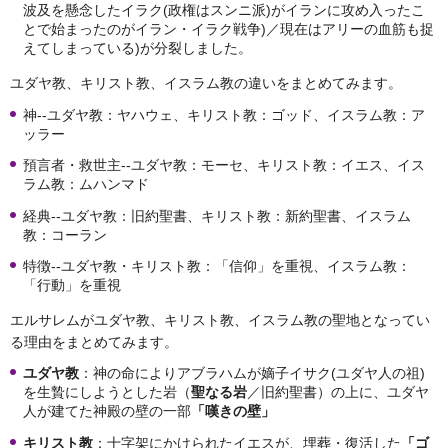
波及を懸念したイラク(政権はスンニ派)がイランに攻め入ったこ
とで始まったのがイラン・イラク戦争)／現在はアリーの血筋も捉
えてしまっている)が分裂しました。
ユダヤ教、キリスト教、イスラム教の違いをまとめてみます。
神--ユダヤ教：ヤハウェ、キリスト教：ゴッド、イスラム教：ア
ッラー
預言者・救世主--ユダヤ教：モーセ、キリスト教：イエス、イス
ラム教：ムハンマド
経典--ユダヤ教：旧約聖書、キリスト教：新約聖書、イスラム
教：コーラン
特徴--ユダヤ教・キリスト教：「信仰」を重視、イスラム教：
「行動」を重視
エルサレムがユダヤ教、キリスト教、イスラム教の聖地となってい
る理由をまとめてみます。
ユダヤ教
：神の命によりアブラハムが嫡子イサク(ユダヤ人の祖)
を生贄にしようとした岩（
聖なる岩
／旧約聖書）の上に、ユダヤ
人が建てた神殿の壁の一部
「嘆きの壁」
キリスト教
：十字架にかけられたイエスが、埋葬・復活した
「ゴ