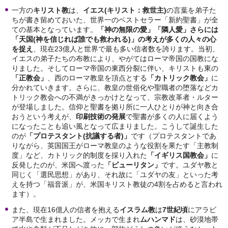
一方の
キリスト教
は、
イエス
(
キリスト：救世主)
の言葉を弟子た
ちが書き留めておいた、世界一のベストセラー「新約聖書」が全
ての基本となっています。
「神の無限の愛」「隣人愛」さらには
「天国
(
神を信じれば誰でも救われる)
」の考えが多くの人々の心
を捉え
、現在23億人と世界で最も多い信者数を誇ります。当初、
イエスの弟子たちの布教により、やがてはローマ帝国の国教にな
りました。そしてローマ帝国の東西分裂に伴い、キリストも東の
「正教会」
、西のローマ教皇を頂点とする
「カトリック教会」
に
分かれていきます。さらに、教皇の世俗化や聖職者の堕落などカ
トリック教会への不満がきっかけとなって、宗教改革者・ルター
が登場しました。信仰と聖書を拠り所に一人ひとりが神と向き合
おうという考えが、
印刷技術の発展
で聖書が多くの人に届くよう
になったことも追い風となって広まりました。こうして誕生した
のが
「プロテスタント
(
抗議する者)
」
です（プロテスタントであ
りながら、英国国王がローマ教皇のような役割を果たす「主教制
度」など、カトリック的制度を採り入れた
「イギリス国教会」
に
反発したのが、米国へ渡った
「ピューリタン」
です。ユダヤ教と
同じく「選民思想」があり、それ故に「ユダヤの友」といった考
えを持つ「福音派」が、米国キリスト教徒の4割を占めると言われ
ます）。
また、現在16億人の信者を抱える
イスラム教
は
7
世紀頃
にアラビ
ア半島で生まれました。メッカで生まれ
ムハンマド
は、砂漠地帯