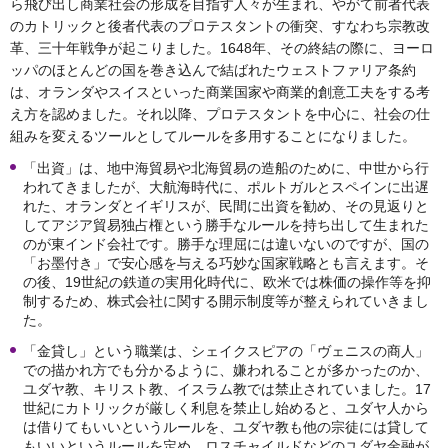
ら飛び出し商業社会の形成を目指す人々が生まれ、やがて前者代表
のカトリックと後者代表のプロテスタントの衝突、すなわち宗教改
革、三十年戦争が起こりました。1648年、その終結の際に、ヨーロ
ッパのほとんどの国を巻き込んで結ばれたウェストファリア条約
は、オランダやスイスといった商業国家や商業的創意工夫をする考
え方を認めました。それ以降、プロテスタントを中心に、社会の仕
組みを変えるツールとしてルールを多用することになりました。
「出資」は、地中海貿易や北海貿易の造船のために、中世から行
われてきましたが、大航海時代に、ポルトガルとスペインに出遅
れた、オランダとイギリスが、民間に出資を勧め、その見返りと
してアジア貿易独占権という勝手なルールを持ち出して生まれた
のが東インド会社です。勝手な理屈には違いないのですが、国の
「お墨付き」で安心感を与える巧妙な国家戦略とも言えます。そ
の後、19世紀の鉄道の実用化時代に、欧米では株価の操作等を抑
制するため、株式会社に関する開示制度等が整えられていきまし
た。
「金貸し」という職業は、シェイクスピアの「ヴェニスの商人」
での描かれ方でも分かるように、嫌われることが多かったのか、
ユダヤ教、キリスト教、イスラム教では禁止されていました。17
世紀にカトリックが厳しく利息を禁止し始めると、ユダヤ人から
は借りてもいいというルールを、ユダヤ教も他の宗徒には貸して
もいいというルールを定め、ロスチャイルドなどのユダヤ金融が