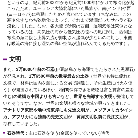
というのは、紀元前3000年から紀元前1000年にかけて寒冷化が起
こったため、ユーラシア大陸北部にいた民族が、南(インド)や西
(ヨーロッパ)に移動したためと言われています（ちなみに、この
寒冷化すなわち乾燥化によって、それまで湿潤だったサハラが砂
漠化しました。なお、各大陸で砂漠は西側、湿潤気候は東側とな
っているのは、高気圧の海から低気圧の陸への風に関し、西側は
寒流の海に接し上昇気流が抑制され湿気が少ないのに対し、東側
は暖流の海に接し湿気の高い空気が流れ込んでくるためです）。
文明
また、
3万8000年前の石器
(伊豆諸島から海運でもたらされた黒曜石)
が発見され、
1万6500年前の世界最古の土器
（世界でも特に優れた
文様で、材料は国内を船による交易で調達し、その生産には火を使
う）が発掘されているほか、
稲作
(保存できる穀物は富と貧富の差を
生む)
の遺構も中国よりも古い
など、
世界を先導する文明
が発達して
いたそうです。なお、世界の
文明
も様々な地域で興ってきました。
アナトリア東部や地中海東岸にも先進文明
が、
メソアメリカやイン
カ、アフリカにも独自の先史文明
が、
黄河文明以前に長江文明
が、
存在していました。
石器時代
：主に石器を使う(金属を使っていない)時代