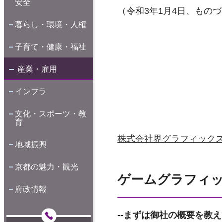
安全
（令和3年1月4日、もの
暮らし・環境・人権
子育て・健康・福祉
産業・雇用
インフラ
文化・スポーツ・教
育
株式会社界グラフィック
地域振興
京都の魅力・観光
ゲームグラフィ
府政情報
--
まずは御社の概要を教え