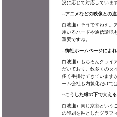
況に応じて対応していま
--
アニメなどの映像との違
白波瀬）そうですねえ。
用いるハードや通信環境
重要ですね。
--
御社ホームページによれ
白波瀬）もちろんクライ
だいており、数多くのタ
多く手掛けてきています
ーム会社も内製化だけで
--
こうした縁の下で支える
白波瀬）同じ京都という
の印刷を軸としたグラフ