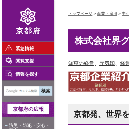
京都府
トップページ
>
産業・雇用
>
中
株式会社界
緊急情報
閲覧支援
知恵の経営
、
元気印
、
経
情報を探す
京都府の広報
京都発、世界
防災・防犯・安心・