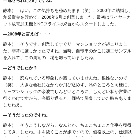
―魅せられたわけですね。
静本） はい。この気持ちを秘めたまま（笑）、2000年に結婚し、
創業資金を貯めて、2008年6月に創業しました。最初はワイヤーカ
ット放電加工機とNCフライスの2台からスタートしました。
―2008
年と言えば・・・
静本） そうです、創業してすぐリーマンショックが起こりまし
た。非常に厳しかったですね。当時、自転車のかごに加工サンプル
を入れて、この周辺の工場を廻っていましたね。
―どうでしたか？
静本） 怒られている印象しか残っていませんね。根性ないので
（笑）、大きな会社になかなか飛び込めず、私のところと同様に、
リーマンショックの余波でしんどいところに、しんどい私が営業に
行くわけですから。今振り返ると、価格で勝負していた時もありま
したねえ。
―そうだったのですね。
静本） そうこうしながら、なんとか、ちょこちょこと仕事を獲得
してきましたね。手を抜くことが嫌ですので、価格以上の、仕様以