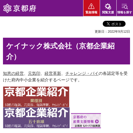
京都府
緊急情報
閲覧支援
情報を探す
更新日：2022年9月12日
ケイナック株式会社（京都企業紹
介）
知恵の経営
、
元気印
、
経営革新
、
チャレンジ・バイ
の各認定等を受
けた府内中小企業を紹介するページです。