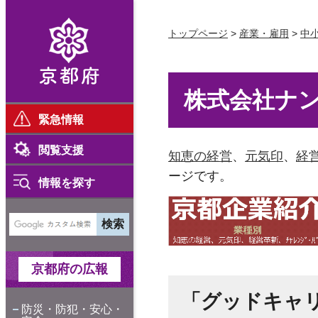
京都府
トップページ
>
産業・雇用
>
中
株式会社ナ
緊急情報
閲覧支援
知恵の経営
、
元気印
、
経
ージです。
情報を探す
京都府の広報
「グッドキャリ
防災・防犯・安心・