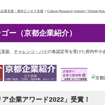
小企業支援・海外ビジネス支援
>
Culture,Research,Industry "Global H
ンゴー（京都企業紹介）
営革新
、
チャレンジ・バイ
の各認定等を受けた府内中小
ア企業アワード2022」受賞！