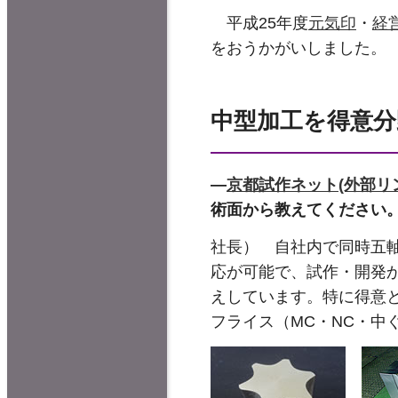
平成25年度
元気印
・
経
をおうかがいしました。
中型加工を得意分
―
京都試作ネット(外部リ
術面から教えてください
社長） 自社内で同時五
応が可能で、試作・開発
えしています。特に得意
フライス（MC・NC・中