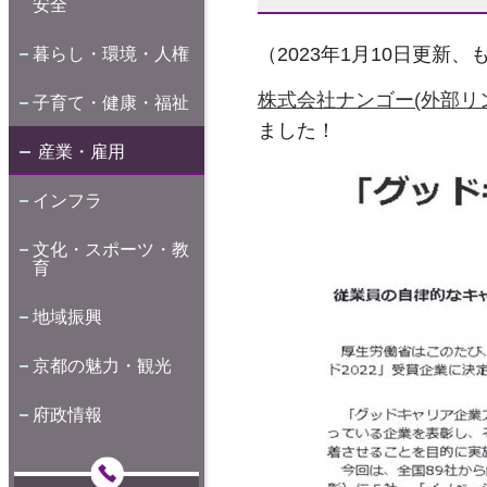
安全
（2023年1月10日更新
暮らし・環境・人権
株式会社ナンゴー(外部リ
子育て・健康・福祉
ました！
産業・雇用
インフラ
文化・スポーツ・教
育
地域振興
京都の魅力・観光
府政情報