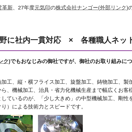
営革新
、27年度
元気印
の
株式会社ナンゴー(外部リンク)
野に社内一貫対応 × 各種職人ネッ
ンク)
でもおなじみの御社ですが、御社のお取り組みに
。
軸加工、縦・横フライス加工、旋盤加工、鋳物加工、製
から、機械加工、治具・省力化機械生産まで幅広くお客
としているのが、「少し大きめ」の中型機械加工、剛性
ぐり）による技術力とスピードです。