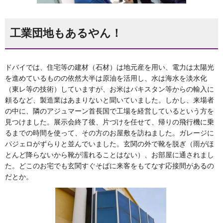
工業団地もあるやん！
ドバイでは、住宅等の建材（石材）は地元産を用い、電力は太陽光
を進めているものの依然大半は原油を活用し、水は海水を淡水化
（東レ等の技術）していますが、お米はパキスタン等からの輸入に
頼るなど、製造業はあまりないと聞いていました。しかし、来場者
の中に、隣のアジュマーン首長国で工場を経営しているという方を
見つけました。展示会終了後、片づけを任せて、帰りの飛行機に乗
るまでの時間を使って、その方のお屋敷を訪ねました。ガレージに
パジェロがずらりと並んでいました。玄関の外で靴を脱ぎ（雨がほ
とんど降らないから靴が濡れることはない）、お部屋に通されまし
た。どこのお宅でも玄関すぐそばに来客をもてなす応接間があるの
だとか。