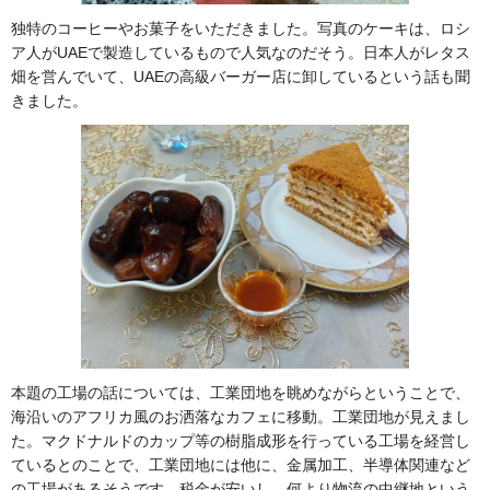
独特のコーヒーやお菓子をいただきました。写真のケーキは、ロシ
ア人がUAEで製造しているもので人気なのだそう。日本人がレタス
畑を営んでいて、UAEの高級バーガー店に卸しているという話も聞
きました。
本題の工場の話については、工業団地を眺めながらということで、
海沿いのアフリカ風のお洒落なカフェに移動。工業団地が見えまし
た。マクドナルドのカップ等の樹脂成形を行っている工場を経営し
ているとのことで、工業団地には他に、金属加工、半導体関連など
の工場があるそうです。税金が安いし、何より物流の中継地という