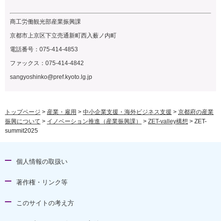
商工労働観光部産業振興課
京都市上京区下立売通新町西入薮ノ内町
電話番号：075-414-4853
ファックス：075-414-4842
sangyoshinko@pref.kyoto.lg.jp
トップページ
>
産業・雇用
>
中小企業支援・海外ビジネス支援
>
京都府の産業
振興について
>
イノベーション推進（産業振興課）
>
ZET-valley構想
> ZET-
summit2025
個人情報の取扱い
著作権・リンク等
このサイトの考え方