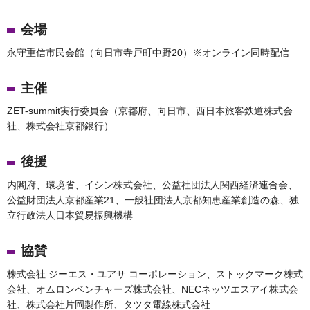
会場
永守重信市民会館（向日市寺戸町中野20）※オンライン同時配信
主催
ZET-summit実行委員会（京都府、向日市、西日本旅客鉄道株式会
社、株式会社京都銀行）
後援
内閣府、環境省、イシン株式会社、公益社団法人関西経済連合会、
公益財団法人京都産業21、一般社団法人京都知恵産業創造の森、独
立行政法人日本貿易振興機構
協賛
株式会社 ジーエス・ユアサ コーポレーション、ストックマーク株式
会社、オムロンベンチャーズ株式会社、NECネッツエスアイ株式会
社、株式会社片岡製作所、タツタ電線株式会社