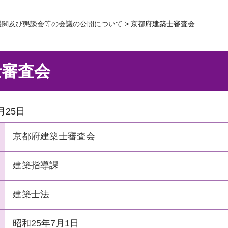
機関及び懇談会等の会議の公開について
> 京都府建築士審査会
士審査会
月25日
京都府建築士審査会
建築指導課
建築士法
昭和25年7月1日