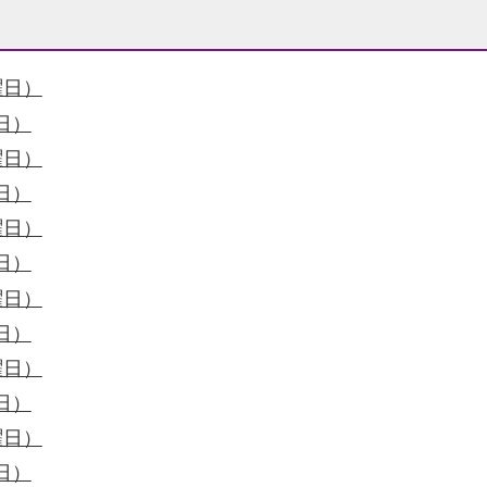
曜日）
日）
曜日）
日）
曜日）
日）
曜日）
日）
曜日）
日）
曜日）
日）