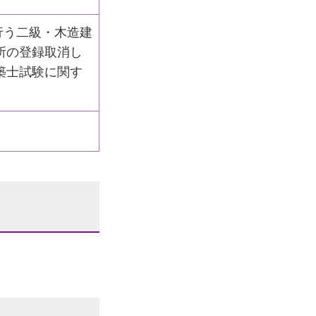
行う二級・木造建
所の登録取消し
築士試験に関す