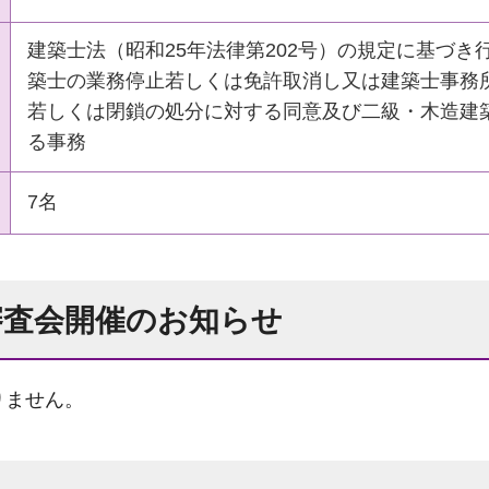
建築士法（昭和25年法律第202号）の規定に基づき
築士の業務停止若しくは免許取消し又は建築士事務
若しくは閉鎖の処分に対する同意及び二級・木造建
る事務
7名
審査会開催のお知らせ
りません。