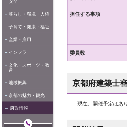
安全
担任する事項
暮らし・環境・人権
子育て・健康・福祉
産業・雇用
インフラ
委員数
文化・スポーツ・教
育
京都府建築士
地域振興
京都の魅力・観光
現在、開催予定はあ
府政情報