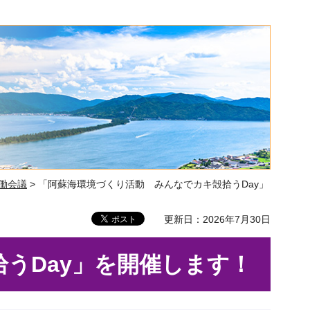
働会議
> 「阿蘇海環境づくり活動 みんなでカキ殻拾うDay」
更新日：2026年7月30日
うDay」を開催します！