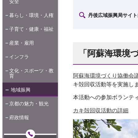
安全
丹後広域振興局サイト
暮らし・環境・人権
子育て・健康・福祉
産業・雇用
「阿蘇海環境づ
インフラ
文化・スポーツ・教
阿蘇海環境づくり協働会
育
キ殻回収活動等を実施し
地域振興
本活動への参加ボランテ
京都の魅力・観光
カキ殻回収活動の詳細
府政情報