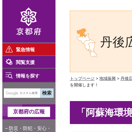
京都府
丹後
緊急情報
閲覧支援
情報を探す
トップページ
>
地域振興
>
丹後
を開催します！
「阿蘇海環境
京都府の広報
防災・防犯・安心・