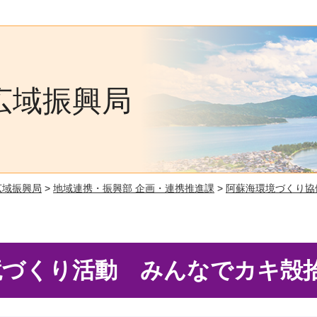
広域振興局
広域振興局
>
地域連携・振興部 企画・連携推進課
>
阿蘇海環境づくり協
づくり活動 みんなでカキ殻拾